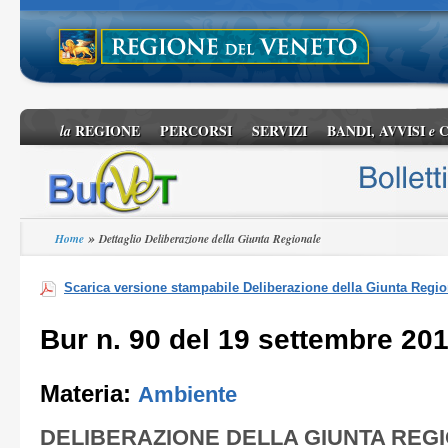
REGIONE
PERCORSI
SERVIZI
BANDI, AVVISI
C
la
e
»
Home
Dettaglio Deliberazione della Giunta Regionale
Scarica versione stampabile Deliberazione della Giunta Regio
Bur n. 90 del 19 settembre 20
Materia:
Ambiente
DELIBERAZIONE DELLA GIUNTA REG