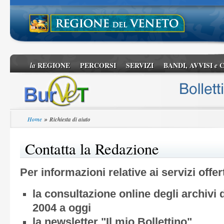
REGIONE
PERCORSI
SERVIZI
BANDI, AVVISI
C
la
e
»
Home
Richiesta di aiuto
Contatta la Redazione
Per informazioni relative ai servizi offert
la consultazione online degli archivi
2004 a oggi
la newsletter "Il mio Bollettino"