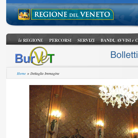
REGIONE
PERCORSI
SERVIZI
BANDI, AVVISI
C
la
e
»
Home
Dettaglio Immagine