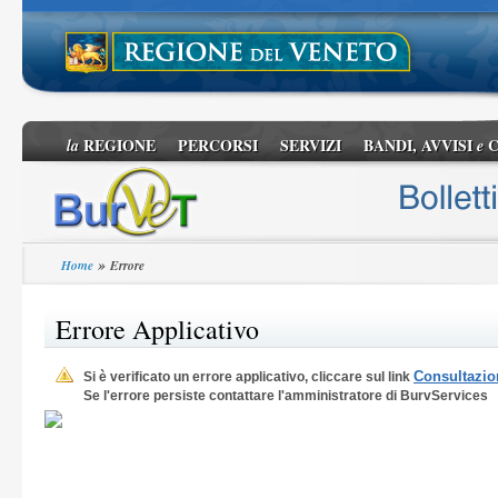
REGIONE
PERCORSI
SERVIZI
BANDI, AVVISI
C
la
e
»
Home
Errore
Errore Applicativo
Consultazion
Si è verificato un errore applicativo, cliccare sul link
Se l'errore persiste contattare l'amministratore di BurvServices