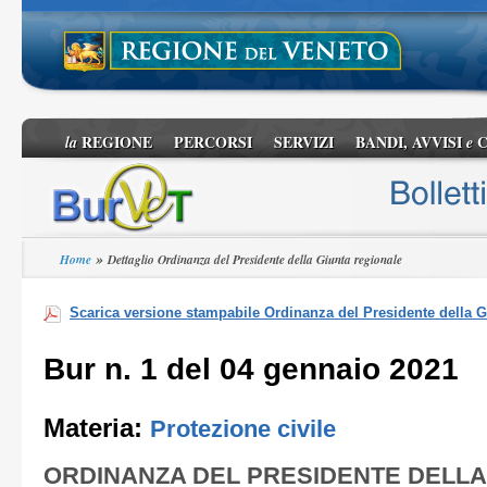
REGIONE
PERCORSI
SERVIZI
BANDI, AVVISI
C
la
e
»
Home
Dettaglio Ordinanza del Presidente della Giunta regionale
Scarica versione stampabile Ordinanza del Presidente della G
Bur n. 1 del 04 gennaio 2021
Materia:
Protezione civile
ORDINANZA DEL PRESIDENTE DELLA