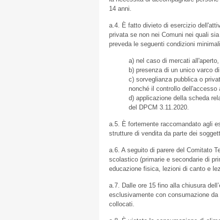
14 anni.
a.4. È fatto divieto di esercizio dell'a
privata se non nei Comuni nei quali si
preveda le seguenti condizioni minimali
a) nel caso di mercati all'aperto
b) presenza di un unico varco di
c) sorveglianza pubblica o privat
nonché il controllo dell'accesso a
d) applicazione della scheda rel
del DPCM 3.11.2020.
a.5. È fortemente raccomandato agli ese
strutture di vendita da parte dei sogget
a.6. A seguito di parere del Comitato T
scolastico (primarie e secondarie di pr
educazione fisica, lezioni di canto e lez
a.7. Dalle ore 15 fino alla chiusura dell
esclusivamente con consumazione da sedu
collocati.