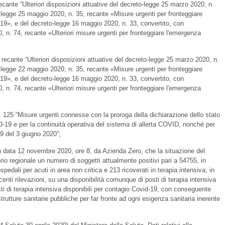
ecante “Ulteriori disposizioni attuative del decreto-legge 25 marzo 2020, n.
a legge 25 maggio 2020, n. 35, recante «Misure urgenti per fronteggiare
9», e del decreto-legge 16 maggio 2020, n. 33, convertito, con
0, n. 74, recante «Ulteriori misure urgenti per fronteggiare l'emergenza
recante “Ulteriori disposizioni attuative del decreto-legge 25 marzo 2020, n.
a legge 22 maggio 2020, n. 35, recante «Misure urgenti per fronteggiare
9», e del decreto-legge 16 maggio 2020, n. 33, convertito, con
0, n. 74, recante «Ulteriori misure urgenti per fronteggiare l'emergenza
n. 125 “Misure urgenti connesse con la proroga della dichiarazione dello stato
9 e per la continuità operativa del sistema di allerta COVID, nonché per
39 del 3 giugno 2020”;
 in data 12 novembre 2020, ore 8, da Azienda Zero, che la situazione del
orio regionale un numero di soggetti attualmente positivi pari a 54755, in
spedali per acuti in area non critica e 213 ricoverati in terapia intensiva, in
ecenti rilevazioni, su una disponibilità comunque di posti di terapia intensiva
sti di terapia intensiva disponibili per contagio Covid-19, con conseguente
strutture sanitarie pubbliche per far fronte ad ogni esigenza sanitaria inerente