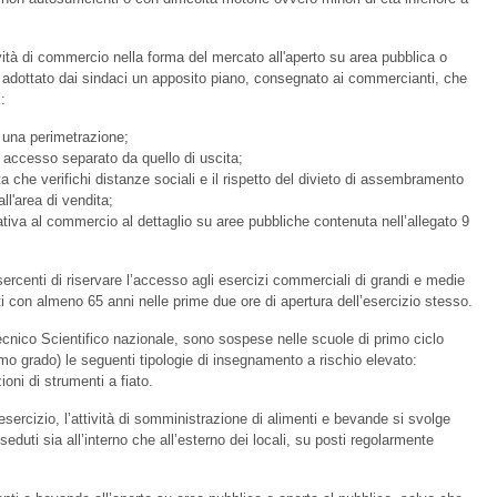
ttività di commercio nella forma del mercato all'aperto su area pubblica o
a adottato dai sindaci un apposito piano, consegnato ai commercianti, che
:
, una perimetrazione;
 accesso separato da quello di uscita;
a che verifichi distanze sociali e il rispetto del divieto di assembramento
ll'area di vendita;
ativa al commercio al dettaglio su aree pubbliche contenuta nell’allegato 9
rcenti di riservare l’accesso agli esercizi commerciali di grandi e medie
ti con almeno 65 anni nelle prime due ore di apertura dell’esercizio stesso.
ecnico Scientifico nazionale, sono sospese nelle scuole di primo ciclo
imo grado) le seguenti tipologie di insegnamento a rischio elevato:
ioni di strumenti a fiato.
’esercizio, l’attività di somministrazione di alimenti e bevande si svolge
ti sia all’interno che all’esterno dei locali, su posti regolarmente