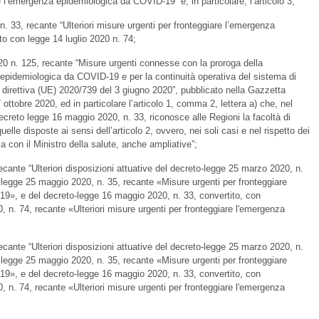
e l’emergenza epidemiologica da COVID-19” e, in particolare, l’articolo 3;
n. 33, recante “Ulteriori misure urgenti per fronteggiare l’emergenza
o con legge 14 luglio 2020 n. 74;
020 n. 125, recante “Misure urgenti connesse con la proroga della
 epidemiologica da COVID-19 e per la continuità operativa del sistema di
 direttiva (UE) 2020/739 del 3 giugno 2020”, pubblicato nella Gazzetta
7 ottobre 2020, ed in particolare l’articolo 1, comma 2, lettera a) che, nel
ecreto legge 16 maggio 2020, n. 33, riconosce alle Regioni la facoltà di
quelle disposte ai sensi dell’articolo 2, ovvero, nei soli casi e nel rispetto dei
tesa con il Ministro della salute, anche ampliative”;
ecante “Ulteriori disposizioni attuative del decreto-legge 25 marzo 2020, n.
a legge 25 maggio 2020, n. 35, recante «Misure urgenti per fronteggiare
9», e del decreto-legge 16 maggio 2020, n. 33, convertito, con
0, n. 74, recante «Ulteriori misure urgenti per fronteggiare l'emergenza
ecante “Ulteriori disposizioni attuative del decreto-legge 25 marzo 2020, n.
a legge 25 maggio 2020, n. 35, recante «Misure urgenti per fronteggiare
9», e del decreto-legge 16 maggio 2020, n. 33, convertito, con
0, n. 74, recante «Ulteriori misure urgenti per fronteggiare l'emergenza