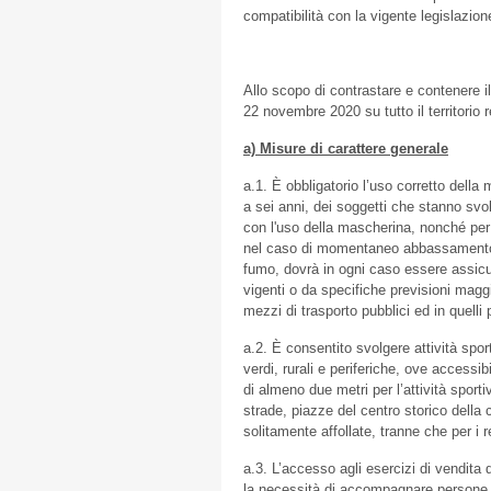
compatibilità con la vigente legislazion
Allo scopo di contrastare e contenere i
22 novembre 2020 su tutto il territorio 
a) Misure di carattere generale
a.1. È obbligatorio l’uso corretto della 
a sei anni, dei soggetti che stanno svol
con l'uso della mascherina, nonché per c
nel caso di momentaneo abbassamento d
fumo, dovrà in ogni caso essere assicu
vigenti o da specifiche previsioni maggio
mezzi di trasporto pubblici ed in quelli 
a.2. È consentito svolgere attività spor
verdi, rurali e periferiche, ove accessi
di almeno due metri per l’attività sporti
strade, piazze del centro storico della c
solitamente affollate, tranne che per i re
a.3. L’accesso agli esercizi di vendita 
la necessità di accompagnare persone no