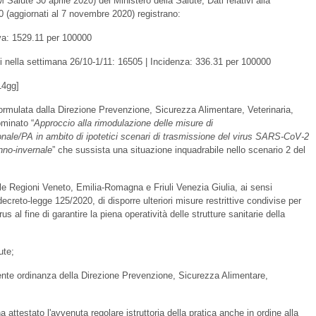
Salute 30 aprile 2020) del Ministero della Salute, Dati relativi alla
 (aggiornati al 7 novembre 2020) registrano:
iva: 1529.11 per 100000
si nella settimana 26/10-1/11: 16505 | Incidenza: 336.31 per 100000
14gg]
formulata dalla Direzione Prevenzione, Sicurezza Alimentare, Veterinaria,
minato “
Approccio alla rimodulazione delle misure di
onale/PA in ambito di ipotetici scenari di trasmissione del virus SARS-CoV-2
unno-invernale
” che sussista una situazione inquadrabile nello scenario 2 del
elle Regioni Veneto, Emilia-Romagna e Friuli Venezia Giulia, ai sensi
decreto-legge 125/2020, di disporre ulteriori misure restrittive condivise per
rus al fine di garantire la piena operatività delle strutture sanitarie della
ute;
sente ordinanza della Direzione Prevenzione, Sicurezza Alimentare,
 attestato l'avvenuta regolare istruttoria della pratica anche in ordine alla