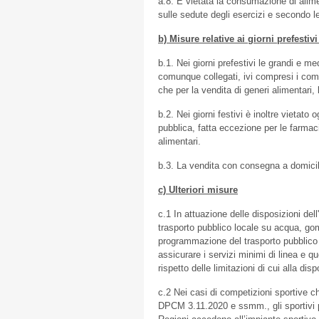
a.8. È vietata la consumazione di alime
sulle sedute degli esercizi e secondo l
b) Misure relative ai giorni prefestivi 
b.1. Nei giorni prefestivi le grandi e me
comunque collegati, ivi compresi i com
che per la vendita di generi alimentari,
b.2. Nei giorni festivi è inoltre vietato 
pubblica, fatta eccezione per le farmaci
alimentari.
b.3. La vendita con consegna a domici
c) Ulteriori misure
c.1 In attuazione delle disposizioni del
trasporto pubblico locale su acqua, gom
programmazione del trasporto pubblico l
assicurare i servizi minimi di linea e q
rispetto delle limitazioni di cui alla dis
c.2 Nei casi di competizioni sportive ch
DPCM 3.11.2020 e ssmm., gli sportivi p