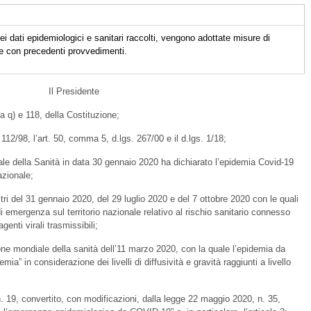
ei dati epidemiologici e sanitari raccolti, vengono adottate misure di
te con precedenti provvedimenti.
Il Presidente
ra q) e 118, della Costituzione;
gs. 112/98, l’art. 50, comma 5, d.lgs. 267/00 e il d.lgs. 1/18;
e della Sanità in data 30 gennaio 2020 ha dichiarato l’epidemia Covid-19
azionale;
stri del 31 gennaio 2020, del 29 luglio 2020 e del 7 ottobre 2020 con le quali
di emergenza sul territorio nazionale relativo al rischio sanitario connesso
genti virali trasmissibili;
one mondiale della sanità dell’11 marzo 2020, con la quale l’epidemia da
” in considerazione dei livelli di diffusività e gravità raggiunti a livello
. 19, convertito, con modificazioni, dalla legge 22 maggio 2020, n. 35,