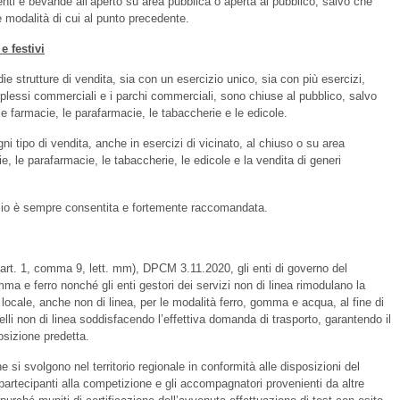
nti e bevande all’aperto su area pubblica o aperta al pubblico, salvo che
e modalità di cui al punto precedente.
e festivi
die strutture di vendita, sia con un esercizio unico, sia con più esercizi,
plessi commerciali e i parchi commerciali, sono chiuse al pubblico, salvo
 le farmacie, le parafarmacie, le tabaccherie e le edicole.
ogni tipo di vendita, anche in esercizi di vicinato, al chiuso o su area
e, le parafarmacie, le tabaccherie, le edicole e la vendita di generi
lio è sempre consentita e fortemente raccomandata.
l'art. 1, comma 9, lett. mm), DPCM 3.11.2020, gli enti di governo del
ma e ferro nonché gli enti gestori dei servizi non di linea rimodulano la
ocale, anche non di linea, per le modalità ferro, gomma e acqua, al fine di
uelli non di linea soddisfacendo l’effettiva domanda di trasporto, garantendo il
posizione predetta.
e si svolgono nel territorio regionale in conformità alle disposizioni del
artecipanti alla competizione e gli accompagnatori provenienti da altre