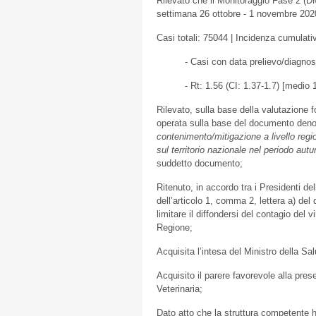
Rilevato che il Monitoraggio Fase 2 (DM 
settimana 26 ottobre - 1 novembre 2020
Casi totali: 75044 | Incidenza cumulat
- Casi con data prelievo/diagno
- Rt: 1.56 (CI: 1.37-1.7) [medio 
Rilevato, sulla base della valutazione 
operata sulla base del documento deno
contenimento/mitigazione a livello regi
sul territorio nazionale nel periodo aut
suddetto documento;
Ritenuto, in accordo tra i Presidenti d
dell’articolo 1, comma 2, lettera a) del 
limitare il diffondersi del contagio del vi
Regione;
Acquisita l’intesa del Ministro della Sal
Acquisito il parere favorevole alla pre
Veterinaria;
Dato atto che la struttura competente ha