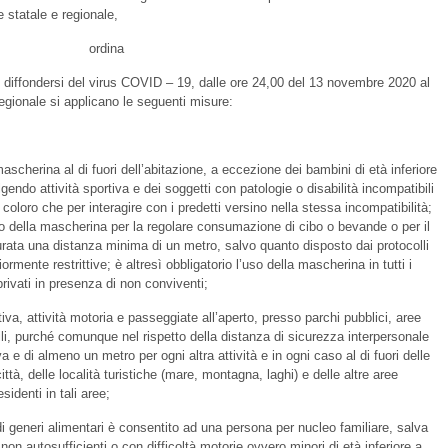
e statale e regionale,
ordina
l diffondersi del virus COVID – 19, dalle ore 24,00 del 13 novembre 2020 al
regionale si applicano le seguenti misure:
mascherina al di fuori dell’abitazione, a eccezione dei bambini di età inferiore
gendo attività sportiva e dei soggetti con patologie o disabilità incompatibili
oloro che per interagire con i predetti versino nella stessa incompatibilità;
ella mascherina per la regolare consumazione di cibo o bevande o per il
rata una distanza minima di un metro, salvo quanto disposto dai protocolli
rmente restrittive; è altresì obbligatorio l’uso della mascherina in tutti i
privati in presenza di non conviventi;
tiva, attività motoria e passeggiate all’aperto, presso parchi pubblici, aree
bili, purché comunque nel rispetto della distanza di sicurezza interpersonale
va e di almeno un metro per ogni altra attività e in ogni caso al di fuori delle
ittà, delle località turistiche (mare, montagna, laghi) e delle altre aree
sidenti in tali aree;
di generi alimentari è consentito ad una persona per nucleo familiare, salva
n autosufficienti o con difficoltà motorie ovvero minori di età inferiore a