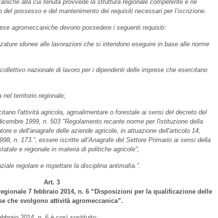
caniche alla cui tenuta provvede la struttura regionale competente e ne
o del possesso e del mantenimento dei requisiti necessari per l’iscrizione.
imprese agromeccaniche devono possedere i seguenti requisiti:
zzature idonee alle lavorazioni che si intendono eseguire in base alle norme
 collettivo nazionale di lavoro per i dipendenti delle imprese che esercitano
nel territorio regionale;
tano l'attività agricola, agroalimentare o forestale ai sensi del decreto del
dicembre 1999, n. 503 "Regolamento recante norme per l'istituzione della
tore e dell'anagrafe delle aziende agricole, in attuazione dell'articolo 14,
8, n. 173.”, essere iscritte all’Anagrafe del Settore Primario ai sensi della
atale e regionale in materia di politiche agricole”;
ale regolare e rispettare la disciplina antimafia.”.
Art. 3
regionale 7 febbraio 2014, n. 6 “Disposizioni per la qualificazione delle
e che svolgono attività agromeccanica”.
ebbraio 2014, n. 6 è così sostituito: