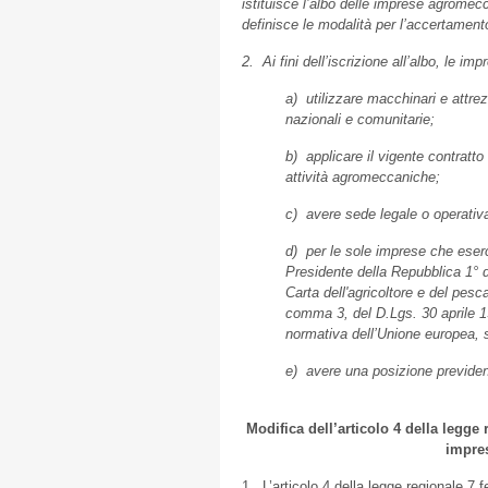
istituisce l’albo delle imprese agromec
definisce le modalità per l’accertament
2. Ai fini dell’iscrizione all’albo, le 
a) utilizzare macchinari e attre
nazionali e comunitarie;
b) applicare il vigente contratto
attività agromeccaniche;
c) avere sede legale o operativa 
d) per le sole imprese che eserci
Presidente della Repubblica 1° 
Carta dell'agricoltore e del pesca
comma 3, del D.Lgs. 30 aprile 199
normativa dell’Unione europea, st
e) avere una posizione previdenzi
Modifica dell’articolo 4 della legge 
impres
1. L’articolo 4 della legge regionale 7 f