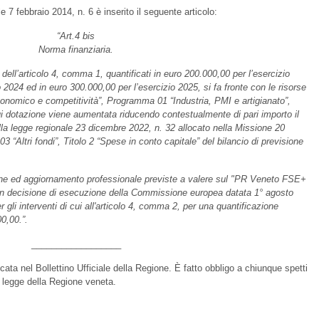
e 7 febbraio 2014, n. 6 è inserito il seguente articolo:
“Art.4 bis
Norma finanziaria.
 dell’articolo 4, comma 1, quantificati in euro 200.000,00 per l’esercizio
 2024 ed in euro 300.000,00 per l’esercizio 2025, si fa fronte con le risorse
conomico e competitività”, Programma 01 “Industria, PMI e artigianato”,
cui dotazione viene aumentata riducendo contestualmente di pari importo il
ella legge regionale 23 dicembre 2022, n. 32 allocato nella Missione 20
“Altri fondi”, Titolo 2 “Spese in conto capitale” del bilancio di previsione
ione ed aggiornamento professionale previste a valere sul "PR Veneto FSE+
n decisione di esecuzione della Commissione europea datata 1° agosto
gli interventi di cui all'articolo 4, comma 2, per una quantificazione
0,00.”.
__________________
ata nel Bollettino Ufficiale della Regione. È fatto obbligo a chiunque spetti
e legge della Regione veneta.