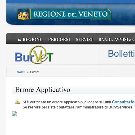
REGIONE
PERCORSI
SERVIZI
BANDI, AVVISI
C
la
e
»
Home
Errore
Errore Applicativo
Consultazion
Si è verificato un errore applicativo, cliccare sul link
Se l'errore persiste contattare l'amministratore di BurvServices