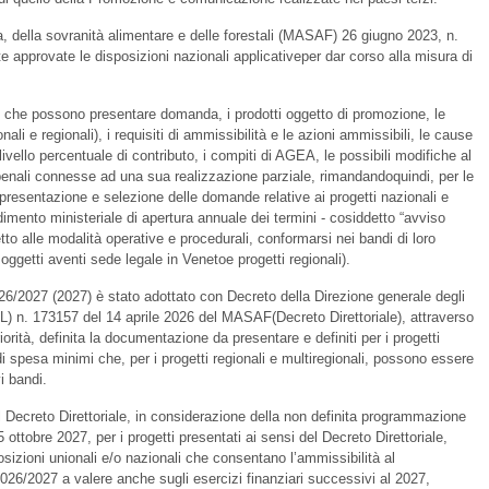
ra, della sovranità alimentare e delle forestali (MASAF) 26 giugno 2023, n.
e approvate le disposizioni nazionali applicativeper dar corso alla misura di
i che possono presentare domanda, i prodotti oggetto di promozione, le
ionali e regionali), i requisiti di ammissibilità e le azioni ammissibili, le cause
livello percentuale di contributo, i compiti di AGEA, le possibili modifiche al
 penali connesse ad una sua realizzazione parziale, rimandandoquindi, per le
i presentazione e selezione delle domande relative ai progetti nazionali e
dimento ministeriale di apertura annuale dei termini - cosiddetto “avviso
tto alle modalità operative e procedurali, conformarsi nei bandi di loro
oggetti aventi sede legale in Venetoe progetti regionali).
6/2027 (2027) è stato adottato con Decreto della Direzione generale degli
L) n. 173157 del 14 aprile 2026 del MASAF(Decreto Direttoriale), attraverso
 priorità, definita la documentazione da presentare e definiti per i progetti
di spesa minimi che, per i progetti regionali e multiregionali, possono essere
i bandi.
del Decreto Direttoriale, in considerazione della non definita programmazione
ottobre 2027, per i progetti presentati ai sensi del Decreto Direttoriale,
sizioni unionali e/o nazionali che consentano l’ammissibilità al
26/2027 a valere anche sugli esercizi finanziari successivi al 2027,