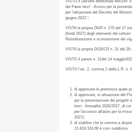
VISTO il Decreto direttoriale MASAF n.
dei Paesi terzi' - Avviso per la presen
per l’attuazione del Decreto del Ministr
giugno 2023.”;
VISTA la propria DGR n. 170 del 17 mar
(fondi 2027) degli interventi del settor
Ristrutturazione e riconversione dei v
VISTA la propria DGR/CR n. 31 del 28 a
VISTO il parere n. 21del 14 maggio202
VISTO l’art. 2, comma 2 della L.R. n. 
di approvare le premesse quale pa
di approvare, in attuazione del Pi
per la presentazione dei progetti 
terzi - Annualità 2026/2027, di cui
per l'accesso all'aiuto per la mis
2027);
di stabilire che la somma a dispo
13.419.324,00 è così suddivisa: