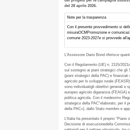
dei progetti per la campagna 2026/20
del 28 aprile 2026.
Note per la trasparenza
Con il presente provvedimento si defini
misuraOCMPromozione e comunicazione 
comune 2023-2027e si provvede all'ap
L'Assessore Dario Bond riferisce quan
Con il Regolamento (UE) n. 2115/2021
sul sostegno ai piani strategici che gl
(piani strategici della PAC) e finanzi
agricolo per lo sviluppo rurale (FEASR)
sono individuatigli obiettivi generali e
europeo agricolo digaranzia (FEAGA) e 
politica agricola. Con il medesimo Reg
strategico della PAC"elaborato, per il 
della PAC»), dallo Stato membro e ap
L'Italia ha presentato il proprio "Pian
Decisione di esecuzionedella Commissio
settoriali per il settore vitivinicolo, t