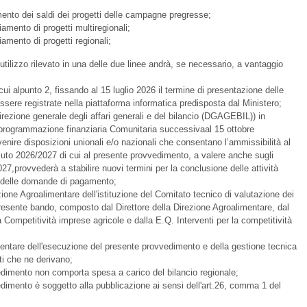
ento dei saldi dei progetti delle campagne pregresse;
iamento di progetti multiregionali;
iamento di progetti regionali;
 utilizzo rilevato in una delle due linee andrà, se necessario, a vantaggio
 cui alpunto 2, fissando al 15 luglio 2026 il termine di presentazione delle
sere registrate nella piattaforma informatica predisposta dal Ministero;
Direzione generale degli affari generali e del bilancio (DGAGEBIL)) in
 programmazione finanziaria Comunitaria successivaal 15 ottobre
nire disposizioni unionali e/o nazionali che consentano l’ammissibilità al
uto 2026/2027 di cui al presente provvedimento, a valere anche sugli
027,provvederà a stabilire nuovi termini per la conclusione delle attività
e delle domande di pagamento;
rezione Agroalimentare dell'istituzione del Comitato tecnico di valutazione dei
presente bando, composto dal Direttore della Direzione Agroalimentare, dal
a Competitività imprese agricole e dalla E.Q. Interventi per la competitività
imentare dell'esecuzione del presente provvedimento e della gestione tecnica
i che ne derivano;
vedimento non comporta spesa a carico del bilancio regionale;
edimento è soggetto alla pubblicazione ai sensi dell'art.26, comma 1 del