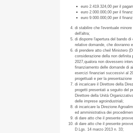
euro 2.419.324,00 per il pagam
euro 2.000.000,00 per il finanz
euro 9.000.000,00 per il finanz
di stabilire che l'eventuale minore
dell'altra;
di disporre l'apertura del bando di
relative domande, che dovranno es
di prendere atto cheil Ministero (
considerazione della non definita
2027,qualora non dovessero interve
finanziamento delle domande di ai
esercizi finanziari successivi al 2
progettuali e per la presentazion
di incaricare il Direttore della Di
progetti presentati a seguito del 
Direttore della Unità Organizzativ
delle imprese agroindustriali;
di incaricare la Direzione Agroal
ed amministrativa dei procediment
di dare atto che il presente prov
di dare atto che il presente provv
D.Lgs. 14 marzo 2013 n. 33;