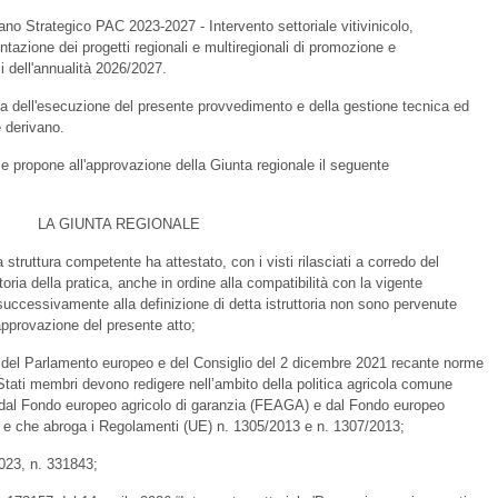
ano Strategico PAC 2023-2027 - Intervento settoriale vitivinicolo,
ntazione dei progetti regionali e multiregionali di promozione e
i dell'annualità 2026/2027.
ta dell'esecuzione del presente provvedimento e della gestione tecnica ed
 derivano.
e e propone all'approvazione della Giunta regionale il seguente
LA GIUNTA REGIONALE
a struttura competente ha attestato, con i visti rilasciati a corredo del
toria della pratica, anche in ordine alla compatibilità con la vigente
 successivamente alla definizione di detta istruttoria non sono pervenute
'approvazione del presente atto;
del Parlamento europeo e del Consiglio del 2 dicembre 2021 recante norme
i Stati membri devono redigere nell’ambito della politica agricola comune
ati dal Fondo europeo agricolo di garanzia (FEAGA) e dal Fondo europeo
) e che abroga i Regolamenti (UE) n. 1305/2013 e n. 1307/2013;
023, n. 331843;