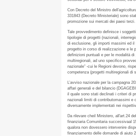
Con Decreto del Ministro dell'agricoltu
331843 (Decreto Ministeriale) sono stat
promozione sui mercati dei paesi terzi.
Tale provvedimento definisce i soggett
tipologie di progetti (nazionali, interreg
di esclusione, gli importi massimi ed il 
progetto in corso di realizzazione e le
definizioni puntuali e per le modalità d
multiregionali, ad uno specifico provve
nazionale” -cui le Regioni devono, rispe
competenza (progetti multiregionali di s
L’avviso nazionale per la campagna 202
affari generali e del bilancio (DGAGEBI
il quale sono stati declinati i criteri di
nazionali limiti di contributomassimi e 
diversamente implementati nei rispettiv
Da rilevare cheil Ministero, all'art.24 
finanziaria Comunitaria successivaal 15 
qualora non dovessero intervenire dispo
finanziamento delle domande di aiuto 20