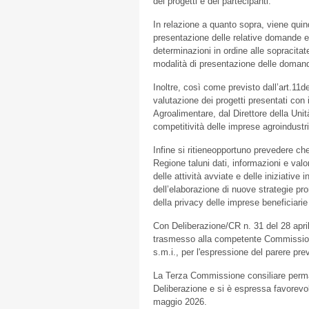
dei progetti e dei partecipanti.
In relazione a quanto sopra, viene quind
presentazione delle relative domande el
determinazioni in ordine alle sopracitate
modalità di presentazione delle doman
Inoltre, così come previsto dall’art.11de
valutazione dei progetti presentati con i
Agroalimentare, dal Direttore della Unit
competitività delle imprese agroindustri
Infine si ritieneopportuno prevedere che
Regione taluni dati, informazioni e valor
delle attività avviate e delle iniziative
dell’elaborazione di nuove strategie pro
della privacy delle imprese beneficiarie 
Con Deliberazione/CR n. 31 del 28 apri
trasmesso alla competente Commissione 
s.m.i., per l'espressione del parere prev
La Terza Commissione consiliare perma
Deliberazione e si è espressa favorevo
maggio 2026.