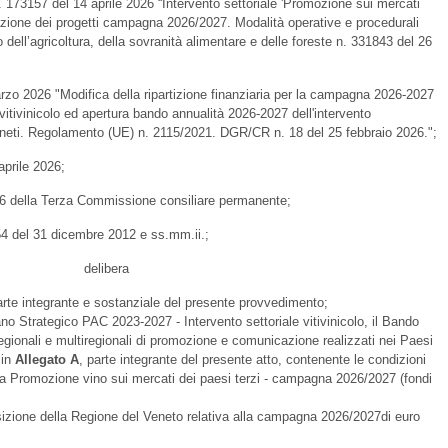
 173157 del 14 aprile 2026 “Intervento settoriale 'Promozione sui mercati
tazione dei progetti campagna 2026/2027. Modalità operative e procedurali
o dell’agricoltura, della sovranità alimentare e delle foreste n. 331843 del 26
zo 2026 "Modifica della ripartizione finanziaria per la campagna 2026-2027
e vitivinicolo ed apertura bando annualità 2026-2027 dell'intervento
igneti. Regolamento (UE) n. 2115/2021. DGR/CR n. 18 del 25 febbraio 2026.";
prile 2026;
6 della Terza Commissione consiliare permanente;
54 del 31 dicembre 2012 e ss.mm.ii.;
delibera
rte integrante e sostanziale del presente provvedimento;
ano Strategico PAC 2023-2027 - Intervento settoriale vitivinicolo, il Bando
regionali e multiregionali di promozione e comunicazione realizzati nei Paesi
 in
Allegato A
, parte integrante del presente atto, contenente le condizioni
ura Promozione vino sui mercati dei paesi terzi - campagna 2026/2027 (fondi
sizione della Regione del Veneto relativa alla campagna 2026/2027di euro