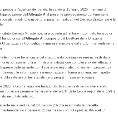
i proposta l'apertura del bando, fissando al 15 luglio 2026 il termine di
'approvazione dell'
Allegato A
al presente provvedimento contenente le
 possibili modifiche rispetto ai parametri indicati nel Decreto Direttoriale e le
de.
l citato Decreto Ministeriale, si provvede ad istituire il Comitato tecnico di
l bando di cui all'
Allegato A,
composto dal Direttore della Direzione
à Organizzativa Competitività imprese agricole e dalla E.Q. Interventi per la
ali.
 alle imprese beneficiarie del citato bando possano essere richiesti dalla
i di esportazione, utili ai fini di una valutazione complessiva dell’efficacia
 intraprese dalle aziende con il sostegno regionale, ciò anche in prospettiva
mozionali; le informazioni saranno trattate in forma anonima, nel rispetto
e utilizzate ai soli fini statistici e di programmazione regionale.
le 2026 la Giunta regionale ha adottato lo schema di bando che è stato
consiliare permanente, ai sensi dell'art.37 della Legge regionale n. 1/91 e
isto nel citato articolo.
nente nella seduta del 14 maggio 2026ha esaminato la predetta
lmenterendendo il parere n. 21trasmesso con nota prot. n. 9977del 14