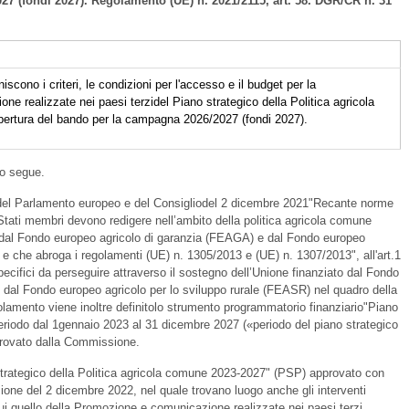
27 (fondi 2027). Regolamento (UE) n. 2021/2115, art. 58. DGR/CR n. 31
scono i criteri, le condizioni per l'accesso e il budget per la
realizzate nei paesi terzidel Piano strategico della Politica agricola
ertura del bando per la campagna 2026/2027 (fondi 2027).
to segue.
del Parlamento europeo e del Consigliodel 2 dicembre 2021"Recante norme
i Stati membri devono redigere nell’ambito della politica agricola comune
ati dal Fondo europeo agricolo di garanzia (FEAGA) e dal Fondo europeo
 e che abroga i regolamenti (UE) n. 1305/2013 e (UE) n. 1307/2013", all'art.1
 specifici da perseguire attraverso il sostegno dell’Unione finanziato dal Fondo
dal Fondo europeo agricolo per lo sviluppo rurale (FEASR) nel quadro della
olamento viene inoltre definitolo strumento programmatorio finanziario"Piano
periodo dal 1gennaio 2023 al 31 dicembre 2027 («periodo del piano strategico
provato dalla Commissione.
o strategico della Politica agricola comune 2023-2027" (PSP) approvato con
ne del 2 dicembre 2022, nel quale trovano luogo anche gli interventi
ra cui quello della Promozione e comunicazione realizzate nei paesi terzi.