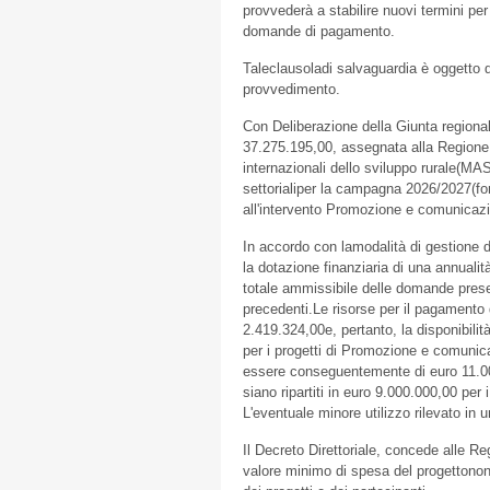
provvederà a stabilire nuovi termini per
domande di pagamento.
Taleclausoladi salvaguardia è oggetto d
provvedimento.
Con Deliberazione della Giunta regiona
37.275.195,00, assegnata alla Regione 
internazionali dello sviluppo rurale(MA
settorialiper la campagna 2026/2027(fon
all'intervento Promozione e comunicazio
In accordo con lamodalità di gestione d
la dotazione finanziaria di una annualit
totale ammissibile delle domande presen
precedenti.Le risorse per il pagamento 
2.419.324,00e, pertanto, la disponibili
per i progetti di Promozione e comunica
essere conseguentemente di euro 11.000
siano ripartiti in euro 9.000.000,00 per i
L'eventuale minore utilizzo rilevato in 
Il Decreto Direttoriale, concede alle Reg
valore minimo di spesa del progettononch