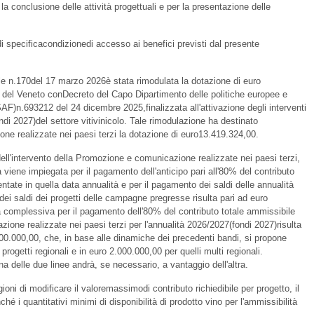
 la conclusione delle attività progettuali e per la presentazione delle
i specificacondizionedi accesso ai benefici previsti dal presente
le n.170del 17 marzo 2026è stata rimodulata la dotazione di euro
del Veneto conDecreto del Capo Dipartimento delle politiche europee e
SAF)n.693212 del 24 dicembre 2025,finalizzata all'attivazione degli interventi
di 2027)del settore vitivinicolo. Tale rimodulazione ha destinato
ne realizzate nei paesi terzi la dotazione di euro13.419.324,00.
ell'intervento della Promozione e comunicazione realizzate nei paesi terzi,
à viene impiegata per il pagamento dell'anticipo pari all'80% del contributo
tate in quella data annualità e per il pagamento dei saldi delle annualità
dei saldi dei progetti delle campagne pregresse risulta pari ad euro
tà complessiva per il pagamento dell'80% del contributo totale ammissibile
zione realizzate nei paesi terzi per l'annualità 2026/2027(fondi 2027)risulta
.000,00, che, in base alle dinamiche dei precedenti bandi, si propone
 progetti regionali e in euro 2.000.000,00 per quelli multi regionali.
una delle due linee andrà, se necessario, a vantaggio dell'altra.
ioni di modificare il valoremassimodi contributo richiedibile per progetto, il
é i quantitativi minimi di disponibilità di prodotto vino per l'ammissibilità