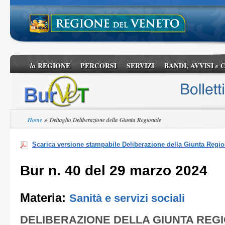
REGIONE
PERCORSI
SERVIZI
BANDI, AVVISI
C
la
e
»
Home
Dettaglio Deliberazione della Giunta Regionale
Scarica versione stampabile Deliberazione della Giunta Regio
Bur n. 40 del 29 marzo 2024
Materia:
Sanità e servizi sociali
DELIBERAZIONE DELLA GIUNTA REG