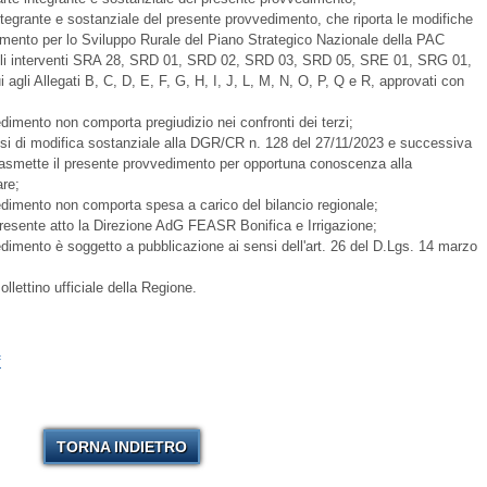
integrante e sostanziale del presente provvedimento, che riporta le modifiche
emento per lo Sviluppo Rurale del Piano Strategico Nazionale della PAC
 agli interventi SRA 28, SRD 01, SRD 02, SRD 03, SRD 05, SRE 01, SRG 01,
gli Allegati B, C, D, E, F, G, H, I, J, L, M, N, O, P, Q e R, approvati con
edimento non comporta pregiudizio nei confronti dei terzi;
dosi di modifica sostanziale alla DGR/CR n. 128 del 27/11/2023 e successiva
rasmette il presente provvedimento per opportuna conoscenza alla
re;
vedimento non comporta spesa a carico del bilancio regionale;
 presente atto la Direzione AdG FEASR Bonifica e Irrigazione;
edimento è soggetto a pubblicazione ai sensi dell'art. 26 del D.Lgs. 14 marzo
ollettino ufficiale della Regione.
f
TORNA INDIETRO