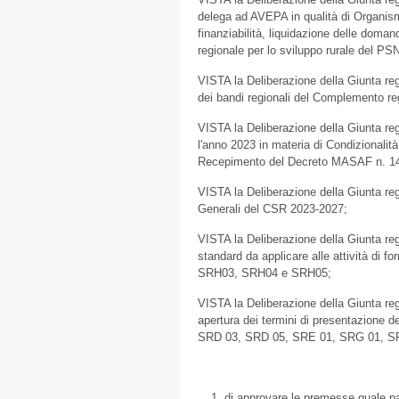
delega ad AVEPA in qualità di Organismo 
finanziabilità, liquidazione delle doma
regionale per lo sviluppo rurale del P
VISTA la Deliberazione della Giunta reg
dei bandi regionali del Complemento re
VISTA la Deliberazione della Giunta reg
l'anno 2023 in materia di Condizionalità
Recepimento del Decreto MASAF n. 14
VISTA la Deliberazione della Giunta reg
Generali del CSR 2023-2027;
VISTA la Deliberazione della Giunta regi
standard da applicare alle attività di f
SRH03, SRH04 e SRH05;
VISTA la Deliberazione della Giunta reg
apertura dei termini di presentazione 
SRD 03, SRD 05, SRE 01, SRG 01, S
di approvare le premesse quale pa