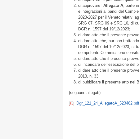
di approvare l’
Allegato A
, parte 
e integrazioni ai bandi del Compl
2023-2027 per il Veneto relativi
SRG 07, SRG 09 e SRG 10, di cui a
DGR n. 1597 del 19/12/2023;
di dare atto che il presente provv
di dare atto che, pur non trattan
DGR n. 1597 del 19/12/2023, si t
competente Commissione consilia
di dare atto che il presente prov
di incaricare dell’esecuzione del
di dare atto che il presente provv
2013, n. 33;
di pubblicare il presente atto nel B
(seguono allegati)
Dgr_121_24_AllegatoA_523482.pd