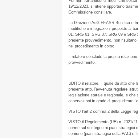
Pur non trattandosi di modifiche sost
19/12/2023, si ritiene opportuno trasm
Commissione consiliare.
La Direzione AdG FEASR Bonifica e Irri
modifiche e integrazioni proposte ai b
01, SRG 01, SRG 07, SRG 09 e SRG 10,
presente provvedimento, non risultano pre
nel procedimento in corso.
Il relatore conclude la propria relazion
provvedimento.
UDITO il relatore, il quale dà atto che l
presente atto, l'avvenuta regolare istrut
legislazione statale e regionale, e che
osservazioni in grado di pregiudicare l
VISTO l’art.2 comma 2 della Legge reg
VISTO il Regolamento (UE) n. 2021/211
norme sul sostegno ai piani strategici c
comune (piani strategici della PAC) e 