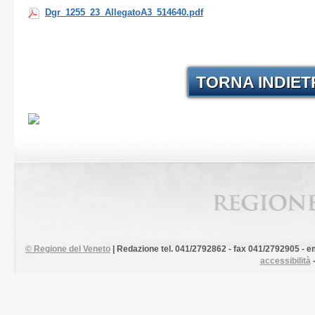
Dgr_1255_23_AllegatoA3_514640.pdf
TORNA INDIE
©
Regione del Veneto
| Redazione tel. 041/2792862 - fax 041/2792905 - em
accessibilità