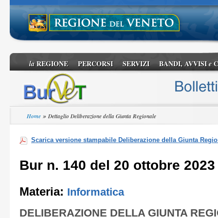
REGIONE
PERCORSI
SERVIZI
BANDI, AVVISI
C
la
e
»
Home
Dettaglio Deliberazione della Giunta Regionale
Scarica versione stampabile Deliberazione della Giunta Regio
Bur n. 140 del 20 ottobre 2023
Materia:
Informatica
DELIBERAZIONE DELLA GIUNTA REG