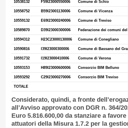
10538132
F59I23000550006
Comune di Schio
10558752
B59I23001130006
Comune di Vicenza
10559132
E69I23000240006
Comune di Treviso
10589870
D39I23000300006
Federazione dei comuni de
10594312
H23C23000130006
Comune di Conegliano
10590816
I39I23000300006
Comune di Bassano del Gr
10591732
I19I23000410006
Comune di Verona
10593153
H89I23000600006
Consorzio BIM Belluno
10593292
C29I23000270006
Consorzio BIM Treviso
TOTALE
Considerato, quindi, a fronte dell’erogaz
all’Avviso approvato con DGR n. 364/20
Euro 5.816.600,00 da stanziare a favore
attuatori della Misura 1.7.2 per la gesti