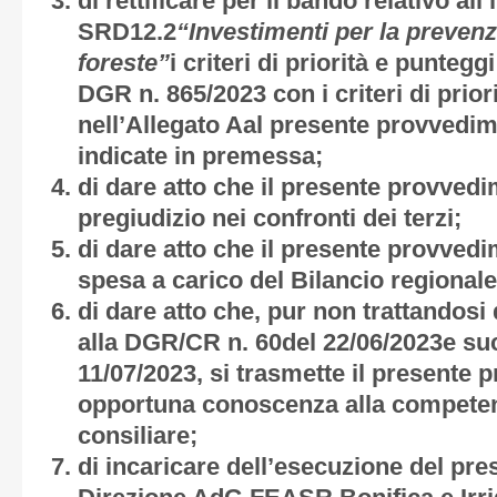
di rettificare per il bando relativo all
SRD12.2
“Investimenti per la prevenzi
foreste”
i criteri di priorità e punteggi
DGR n. 865/2023 con i criteri di prior
nell’
Allegato A
al presente provvedim
indicate in premessa;
di dare atto che il presente provve
pregiudizio nei confronti dei terzi;
di dare atto che il presente provve
spesa a carico del Bilancio regionale
di dare atto che, pur non trattandosi
alla DGR/CR n. 60del 22/06/2023e su
11/07/2023, si trasmette il presente
opportuna conoscenza alla compete
consiliare;
di incaricare dell’esecuzione del pr