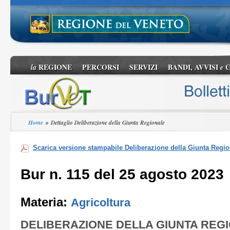
REGIONE
PERCORSI
SERVIZI
BANDI, AVVISI
C
la
e
»
Home
Dettaglio Deliberazione della Giunta Regionale
Scarica versione stampabile Deliberazione della Giunta Regio
Bur n. 115 del 25 agosto 2023
Materia:
Agricoltura
DELIBERAZIONE DELLA GIUNTA REG