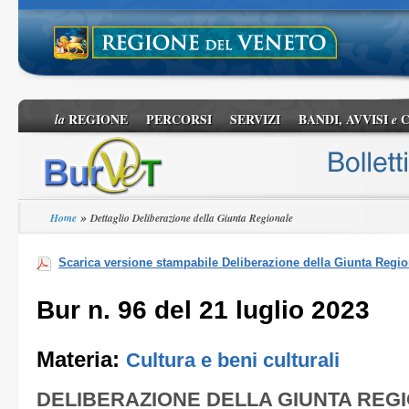
REGIONE
PERCORSI
SERVIZI
BANDI, AVVISI
C
la
e
»
Home
Dettaglio Deliberazione della Giunta Regionale
Scarica versione stampabile Deliberazione della Giunta Regio
Bur n. 96 del 21 luglio 2023
Materia:
Cultura e beni culturali
DELIBERAZIONE DELLA GIUNTA REG