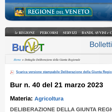
REGIONE
PERCORSI
SERVIZI
BANDI, AVVISI
C
la
e
»
Home
Dettaglio Deliberazione della Giunta Regionale
Scarica versione stampabile Deliberazione della Giunta Regio
Bur n. 40 del 21 marzo 2023
Materia:
Agricoltura
DELIBERAZIONE DELLA GIUNTA REG