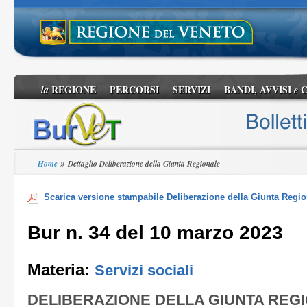
REGIONE
PERCORSI
SERVIZI
BANDI, AVVISI
C
la
e
»
Home
Dettaglio Deliberazione della Giunta Regionale
Scarica versione stampabile Deliberazione della Giunta Regio
Bur n. 34 del 10 marzo 2023
Materia:
Servizi sociali
DELIBERAZIONE DELLA GIUNTA REG