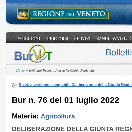
REGIONE
PERCORSI
SERVIZI
BANDI, AVVISI
C
la
e
»
Home
Dettaglio Deliberazione della Giunta Regionale
Scarica versione stampabile Deliberazione della Giunta Regio
Bur n. 76 del 01 luglio 2022
Materia:
Agricoltura
DELIBERAZIONE DELLA GIUNTA REG