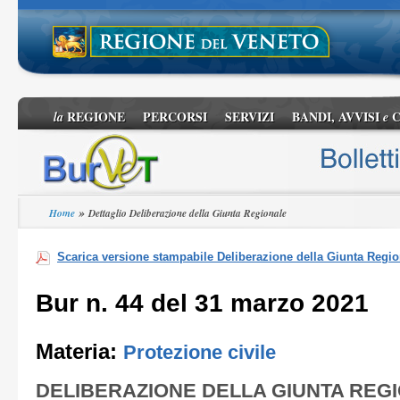
REGIONE
PERCORSI
SERVIZI
BANDI, AVVISI
C
la
e
»
Home
Dettaglio Deliberazione della Giunta Regionale
Scarica versione stampabile Deliberazione della Giunta Regio
Bur n. 44 del 31 marzo 2021
Materia:
Protezione civile
DELIBERAZIONE DELLA GIUNTA REG