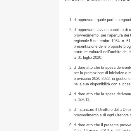
di approvare, quale parte integra
di approvare l’avviso pubblico di cu
provvedimento, per l’apertura dei 
regionale 5 settembre 1984, n. 51 a
presentazione delle proposte proget
strutture culturali nell’ambito del 
al 31 luglio 2020;
di dare atto che la spesa derivant
per la promozione di iniziative e m
previsione 2020-2022, in gestione 
nella sua disponibilità con success
di dare atto che la spesa derivante
n. 1/2011;
di incaricare il Direttore della Di
provvedimento e di ogni ulteriore
di dare atto che il presente provv
D.lgs 14 marzo 2013, n. 33 così 