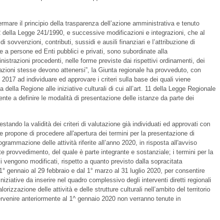
rmare il principio della trasparenza dell’azione amministrativa e tenuto
 12 della Legge 241/1990, e successive modificazioni e integrazioni, che al
ovvenzioni, contributi, sussidi e ausili finanziari e l’attribuzione di
a persone ed Enti pubblici e privati, sono subordinate alla
strazioni procedenti, nelle forme previste dai rispettivi ordinamenti, dei
trazioni stesse devono attenersi”, la Giunta regionale ha provveduto, con
e 2017 ad individuare ed approvare i criteri sulla base dei quali viene
 della Regione alle iniziative culturali di cui all’art. 11 della Legge Regionale
te a definire le modalità di presentazione delle istanze da parte dei
tando la validità dei criteri di valutazione già individuati ed approvati con
e propone di procedere all'apertura dei termini per la presentazione di
ogrammazione delle attività riferite all’anno 2020, in risposta all'avviso
te provvedimento, del quale è parte integrante e sostanziale; i termini per la
i vengono modificati, rispetto a quanto previsto dalla sopracitata
 1° gennaio al 29 febbraio e dal 1° marzo al 31 luglio 2020, per consentire
ziative da inserire nel quadro complessivo degli interventi diretti regionali
lorizzazione delle attività e delle strutture culturali nell’ambito del territorio
rvenire anteriormente al 1^ gennaio 2020 non verranno tenute in