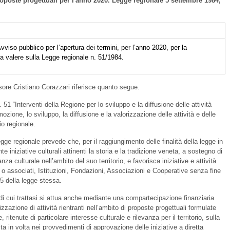
roposte progettuali per l'anno 2020. Legge regionale 5 settembre 1984,
viso pubblico per l’apertura dei termini, per l’anno 2020, per la
 a valere sulla Legge regionale n. 51/1984.
ore Cristiano Corazzari riferisce quanto segue.
51 “Interventi della Regione per lo sviluppo e la diffusione delle attività
romozione, lo sviluppo, la diffusione e la valorizzazione delle attività e delle
rio regionale.
 legge regionale prevede che, per il raggiungimento delle finalità della legge in
 iniziative culturali attinenti la storia e la tradizione veneta, a sostegno di
nza culturale nell’ambito del suo territorio, e favorisca iniziative e attività
oli o associati, Istituzioni, Fondazioni, Associazioni e Cooperative senza fine
o 5 della legge stessa.
 di cui trattasi si attua anche mediante una compartecipazione finanziaria
zzazione di attività rientranti nell’ambito di proposte progettuali formulate
 ritenute di particolare interesse culturale e rilevanza per il territorio, sulla
ta in volta nei provvedimenti di approvazione delle iniziative a diretta