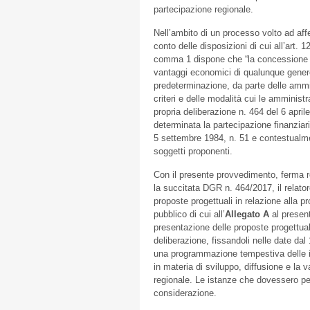
partecipazione regionale.
Nell’ambito di un processo volto ad affe
conto delle disposizioni di cui all’art.
comma 1 dispone che “la concessione di s
vantaggi economici di qualunque genere 
predeterminazione, da parte delle ammini
criteri e delle modalità cui le amminis
propria deliberazione n. 464 del 6 april
determinata la partecipazione finanziaria
5 settembre 1984, n. 51 e contestualmen
soggetti proponenti.
Con il presente provvedimento, ferma res
la succitata DGR n. 464/2017, il relator
proposte progettuali in relazione alla pr
pubblico di cui all’
Allegato A
al presen
presentazione delle proposte progettual
deliberazione, fissandoli nelle date dal
una programmazione tempestiva delle ini
in materia di sviluppo, diffusione e la va
regionale. Le istanze che dovessero pe
considerazione.