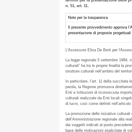
termini per la presentazione delle p
n. 51, art. 11.
Note per la trasparenza
Il presente provvedimento approva l’Av
presentazione di proposte progettuali
L'Assessore Elisa De Berti per l'Assess
La legge regionale 5 settembre 1984, n. 
culturali” ha tra le proprie finalità la p
strutture culturali nell’ambito del territo
In particolare, l’art. 11 della succitata
parola, la Regione promuova direttamente
Enti e Istituzioni di riconosciuta importa
culturali realizzate da Enti locali sing
di lucro, così come definiti nell’articol
La promozione delle iniziative culturali
dell’Amministrazione regionale alla reali
dai soggetti indicati al punto precedente,
base delle motivazioni esplicitate di vol