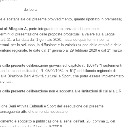
delibera
nte e sostanziale del presente provvedimento, quanto riportato in premessa;
i all’
Allegato A,
parte integrante e sostanziale del presente
termini di presentazione delle proposte progettuali a valere sulla Legge
rt. 11, a far data dall’1 gennaio 2020, fissando quali termini per la
tuali per lo sviluppo, la diffusione e la valorizzazione delle attività e delle
territorio regionale, le date dal 1° gennaio al 29 febbraio 2020 e dal 1° marzo
e dalla presente deliberazione graverà sul capitolo n. 100749 “Trasferimenti
anifestazioni culturali (L.R. 05/09/1984, n. 51)” del bilancio regionale di
alla Direzione Beni Attività culturali e Sport, che potrà essere implementato
ivi atti;
 dalla presente deliberazione non è soggetta alle limitazioni di cui alla L.R.
rezione Beni Attività Culturali e Sport dell’esecuzione del presente
 conseguente atto che si renda necessario;
edimento è soggetto a pubblicazione ai sensi dell’art. 26, comma 1, del
come modificato dal D.Lgs. n. 97/2016;