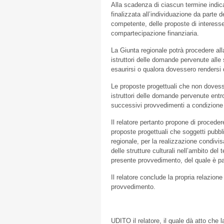
Alla scadenza di ciascun termine indicato
finalizzata all’individuazione da parte 
competente, delle proposte di interesse
compartecipazione finanziaria.
La Giunta regionale potrà procedere alla
istruttori delle domande pervenute alle 
esaurirsi o qualora dovessero rendersi d
Le proposte progettuali che non dovess
istruttori delle domande pervenute entr
successivi provvedimenti a condizione c
Il relatore pertanto propone di proceder
proposte progettuali che soggetti pubbli
regionale, per la realizzazione condivisa
delle strutture culturali nell’ambito del t
presente provvedimento, del quale è pa
Il relatore conclude la propria relazion
provvedimento.
UDITO il relatore, il quale dà atto che l