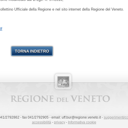
Bollettino Ufficiale della Regione e nel sito internet della Regione del Veneto.
df
TORNA INDIETRO
 041/2792862 - fax 041/2792905 - email: uff.bur@regione.veneto.it -
suggerimenti/c
accessibilità
-
privacy
-
Informativa cookie