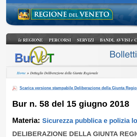
REGIONE
PERCORSI
SERVIZI
BANDI, AVVISI
C
la
e
»
Home
Dettaglio Deliberazione della Giunta Regionale
Scarica versione stampabile Deliberazione della Giunta Regio
Bur n. 58 del 15 giugno 2018
Materia:
Sicurezza pubblica e polizia l
DELIBERAZIONE DELLA GIUNTA REG