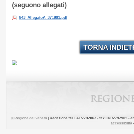
(seguono allegati)
843_AllegatoA_371991.pdf
TORNA INDIE
©
Regione del Veneto
| Redazione tel. 041/2792862 - fax 041/2792905 - em
accessibilità