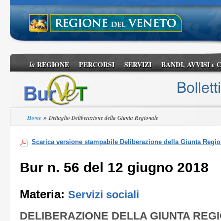
REGIONE
PERCORSI
SERVIZI
BANDI, AVVISI
C
la
e
»
Home
Dettaglio Deliberazione della Giunta Regionale
Scarica versione stampabile Deliberazione della Giunta Regio
Bur n. 56 del 12 giugno 2018
Materia:
Servizi sociali
DELIBERAZIONE DELLA GIUNTA REG