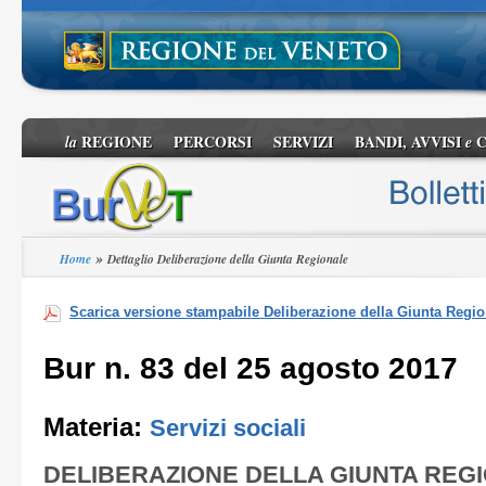
REGIONE
PERCORSI
SERVIZI
BANDI, AVVISI
C
la
e
»
Home
Dettaglio Deliberazione della Giunta Regionale
Scarica versione stampabile Deliberazione della Giunta Regio
Bur n. 83 del 25 agosto 2017
Materia:
Servizi sociali
DELIBERAZIONE DELLA GIUNTA REG