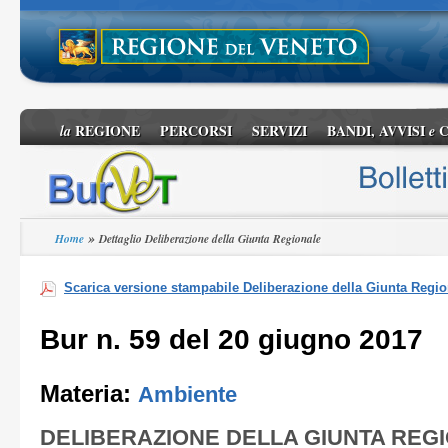
REGIONE
PERCORSI
SERVIZI
BANDI, AVVISI
C
la
e
»
Home
Dettaglio Deliberazione della Giunta Regionale
Scarica versione stampabile Deliberazione della Giunta Regio
Bur n. 59 del 20 giugno 2017
Materia:
Ambiente
DELIBERAZIONE DELLA GIUNTA REG