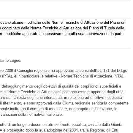
rovano alcune modifiche delle Norme Tecniche di Attuazione del Piano di
to coordinato delle Norme Tecniche di Attuazione del Piano di Tutela delle
tre modifiche apportate successivamente alla sua approvazione da parte
quanto segue.
 2009 il Consiglio regionale ha approvato, ai sensi dell'art. 121 del D.Lgs
e (PTA), e in particolare le relative - Norme Tecniche di Attuazione (NTA).
 delraggiungimento degli obiettivi di qualità dei corpi idrici superficiali e
elle "Norme Tecniche di Attuazione" possono essere apportati dagli uffici
va o su richiesta degli enti interessati, in relazione ad effettive necessità
di riferimento, e sono approvati dalla Giunta regionale sentita la competente
ale inoltre ha il compito di modificare, con propria deliberazione, le
 variazioni della normativa nazionale.
rutto di un lungo e documentato confronto pubblico, avviato dalla Giunta
TA e proseguito dopo la sua adozione nel 2004, tra la Regione, gli Enti