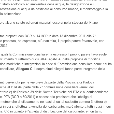
lo stato ecologico ed ambientale delle acque, la designazione e il
 l'estrazione di acqua da destinare al consumo umano, il monitoraggio e la
lla balneazione.
gere alcune sviste ed errori materiali occorsi nella stesura del Piano
tati proposti con DGR n. 141/CR in data 13 dicembre 2011 alla 7°
e proposta, ha espresso, all'unanimità, il proprio parere favorevole, con
/2012.
le quali la Commissione consiliare ha espresso il proprio parere favorevole
cumento di raffronto di cui all'
Allegato A
, dalle proposte di modifica
teriori modifiche e integrazioni in sede di Commissione consiliare come risulta
consiliare,
Allegato C
. I sopra citati allegati fanno parte integrante della
enti pervenuta per le vie brevi da parte della Provincia di Padova
che al PTA dal parte della 7° commissione consiliare (email del
ettera e) dell'articolo 39 delle Norme Tecniche del PTA e al corrispondente
del PTA (DGR n 80/2011) è necessario precisare che l'obbligo di
 meteoriche di dilavamento nei casi di cui al suddetto comma 3 lettera e)
 in cui si effettua la vendita del carburante, ma è riferito a tutti i casi in cui
te. Ciò in quanto è l'attività di distribuzione del carburante, e non tanto