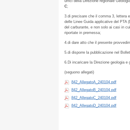
uffici della Direzione regionale Geolog
C
;
3.di precisare che il comma 3, lettera e
delle Linee Guida applicative del PTA (D
del carburante, e non solo ai casi in cu
riportate in premessa;
4.di dare atto che il presente provved
5.di disporre la pubblicazione nel Bolle
6.Di incaricare la Direzione geologia e 
(seguono allegati)
842_AllegatoA_240104.pdf
842_AllegatoB_240104.pdf
842_AllegatoC_240104.pdf
842_AllegatoD_240104.pdf