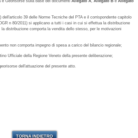
ia e Georisorse sulla base dei documenti
Allegato A
,
Allegato B
e
Allegato
) dell'articolo 39 delle Norme Tecniche del PTA e il corrispondente capitolo
GR n 80/2011) si applicano a tutti i casi in cui si effettua la distribuzione
i la distribuzione comporta la vendita dello stesso, per le motivazioni
imento non comporta impegno di spesa a carico del bilancio regionale;
ttino Ufficiale della Regione Veneto della presente deliberazione;
georisorse dell'attuazione del presente atto.
TORNA INDIETRO