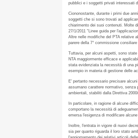
pubblici e i soggetti privati interessati 
Ciononostante, durante i primi due ann
soggetti che si sono trovati ad applicar
chiarimento dei suoi contenuti. Molte 
27/1/2011 "Linee guida per l'applicazio
Altre nelle modifiche del PTA relative al
parere della 7° commissione consiliar
Tuttavia, per alcuni aspetti, sono state
NTA maggiormente efficace e applicabile
stata evidenziata la necessità di una pi
esempio in materia di gestione delle a
E' pertanto necessario precisare alcuni
assumano carattere normativo, senza per
ambientali, stabiliti dalla Direttiva 200
In particolare, in ragione di alcune diff
comportano la necessità di adeguamenti
emersa l'esigenza di modificare alcune
Inoltre, l'entrata in vigore di nuovi decr
sia per quanto riguarda il loro stato am
l'aggiornamento dei relativi articoli de