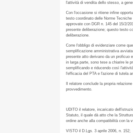
l'attività di vendita dello stesso, a gen
Con l'occasione si ritiene infine opportu
testo coordinato delle Norme Tecniche 
approvate con DGR n. 145 del 15/2/201
presente deliberazione; questo testo c
deliberazione.
Corre l'obbligo di evidenziare come ques
semplificazione amministrativa avviata 
presente atto derivano da un proficuo e c
in larga parte, sono tese a chiarire le 
semplificando e riducendo così l'attiv
l'efficacia del PTA e l'azione di tutel
Il relatore conclude la propria relazion
provvedimento.
UDITO il relatore, incaricato dell'istru
Statuto, il quale dà atto che la Struttur
ordine anche alla compatibilità con la v
VISTO il D.Lgs. 3 aprile 2006, n. 152;