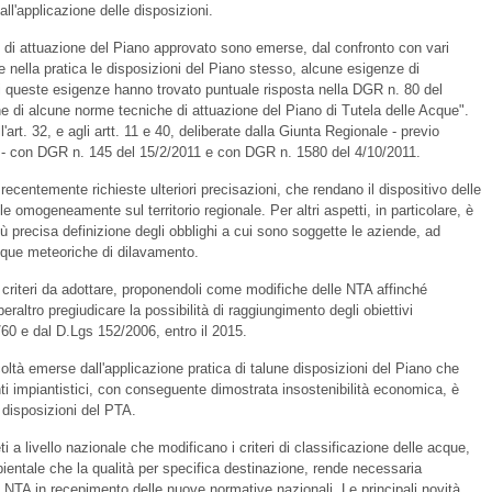
dall'applicazione delle disposizioni.
i di attuazione del Piano approvato sono emerse, dal confronto con vari
e nella pratica le disposizioni del Piano stesso, alcune esigenze di
di queste esigenze hanno trovato puntuale risposta nella DGR n. 80 del
ne di alcune norme tecniche di attuazione del Piano di Tutela delle Acque".
l'art. 32, e agli artt. 11 e 40, deliberate dalla Giunta Regionale - previo
e - con DGR n. 145 del 15/2/2011 e con DGR n. 1580 del 4/10/2011.
 recentemente richieste ulteriori precisazioni, che rendano il dispositivo delle
 omogeneamente sul territorio regionale. Per altri aspetti, in particolare, è
ù precisa definizione degli obblighi a cui sono soggette le aziende, ad
cque meteoriche di dilavamento.
 criteri da adottare, proponendoli come modifiche delle NTA affinché
altro pregiudicare la possibilità di raggiungimento degli obiettivi
0/60 e dal D.Lgs 152/2006, entro il 2015.
icoltà emerse dall'applicazione pratica di talune disposizioni del Piano che
 impiantistici, con conseguente dimostrata insostenibilità economica, è
 disposizioni del PTA.
eti a livello nazionale che modificano i criteri di classificazione delle acque,
bientale che la qualità per specifica destinazione, rende necessaria
lle NTA in recepimento delle nuove normative nazionali. Le principali novità