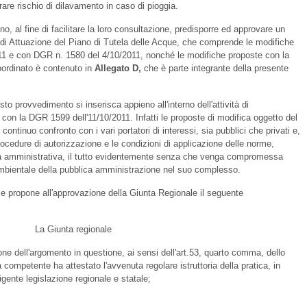
erare rischio di dilavamento in caso di pioggia.
no, al fine di facilitare la loro consultazione, predisporre ed approvare un
di Attuazione del Piano di Tutela delle Acque, che comprende le modifiche
1 e con DGR n. 1580 del 4/10/2011, nonché le modifiche proposte con la
oordinato è contenuto in
Allegato D,
che è parte integrante della presente
to provvedimento si inserisca appieno all'interno dell'attività di
con la DGR 1599 dell'11/10/2011. Infatti le proposte di modifica oggetto del
ontinuo confronto con i vari portatori di interessi, sia pubblici che privati e,
procedure di autorizzazione e le condizioni di applicazione delle norme,
ità amministrativa, il tutto evidentemente senza che venga compromessa
a ambientale della pubblica amministrazione nel suo complesso.
e e propone all'approvazione della Giunta Regionale il seguente
La Giunta regionale
zione dell'argomento in questione, ai sensi dell'art.53, quarto comma, dello
a competente ha attestato l'avvenuta regolare istruttoria della pratica, in
igente legislazione regionale e statale;