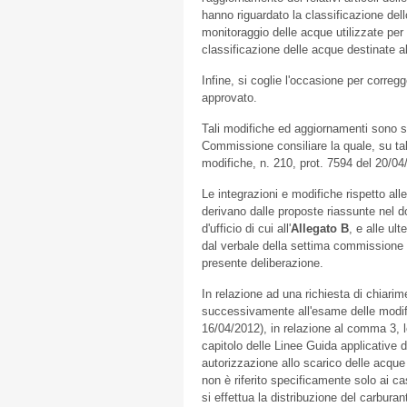
hanno riguardato la classificazione del
monitoraggio delle acque utilizzate per
classificazione delle acque destinate a
Infine, si coglie l'occasione per correg
approvato.
Tali modifiche ed aggiornamenti sono s
Commissione consiliare la quale, su tal
modifiche, n. 210, prot. 7594 del 20/04
Le integrazioni e modifiche rispetto al
derivano dalle proposte riassunte nel do
d'ufficio di cui all'
Allegato B
, e alle ul
dal verbale della settima commissione 
presente deliberazione.
In relazione ad una richiesta di chiarim
successivamente all'esame delle modifi
16/04/2012), in relazione al comma 3, l
capitolo delle Linee Guida applicative 
autorizzazione allo scarico delle acque
non è riferito specificamente solo ai casi
si effettua la distribuzione del carburan