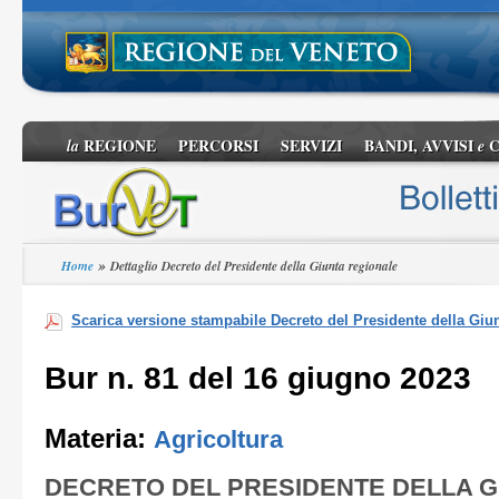
REGIONE
PERCORSI
SERVIZI
BANDI, AVVISI
C
la
e
»
Home
Dettaglio Decreto del Presidente della Giunta regionale
Scarica versione stampabile Decreto del Presidente della Giu
Bur n. 81 del 16 giugno 2023
Materia:
Agricoltura
DECRETO DEL PRESIDENTE DELLA G