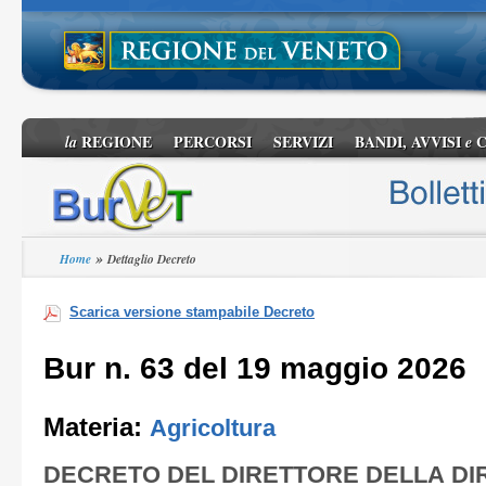
REGIONE
PERCORSI
SERVIZI
BANDI, AVVISI
C
la
e
»
Home
Dettaglio Decreto
Scarica versione stampabile Decreto
Bur n. 63 del 19 maggio 2026
Materia:
Agricoltura
DECRETO DEL DIRETTORE DELLA DI