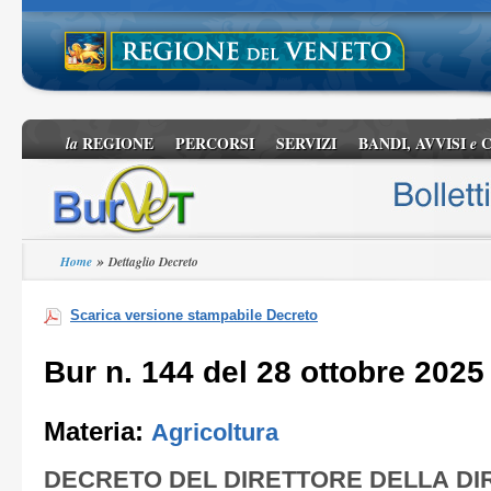
REGIONE
PERCORSI
SERVIZI
BANDI, AVVISI
C
la
e
»
Home
Dettaglio Decreto
Scarica versione stampabile Decreto
Bur n. 144 del 28 ottobre 2025
Materia:
Agricoltura
DECRETO DEL DIRETTORE DELLA DI