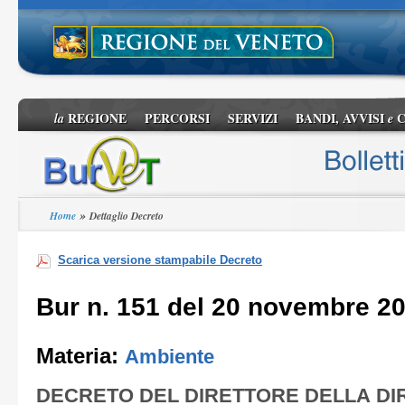
REGIONE
PERCORSI
SERVIZI
BANDI, AVVISI
C
la
e
»
Home
Dettaglio Decreto
Scarica versione stampabile Decreto
Bur n. 151 del 20 novembre 2
Materia:
Ambiente
DECRETO DEL DIRETTORE DELLA DI