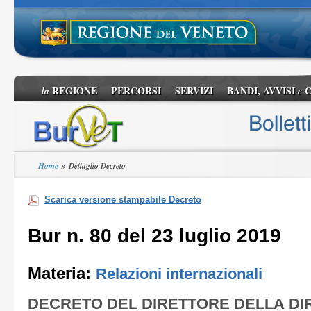
REGIONE
PERCORSI
SERVIZI
BANDI, AVVISI
C
la
e
»
Home
Dettaglio Decreto
Scarica versione stampabile Decreto
Bur n. 80 del 23 luglio 2019
Materia:
Relazioni internazionali
DECRETO DEL DIRETTORE DELLA DI