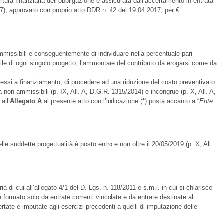
rtura finanziaria dell’obbligazione è assicurata dall’accertamento in entrata
7), approvato con proprio atto DDR n. 42 del 19.04.2017, per €
ammissibili e conseguentemente di individuare nella percentuale pari
ile di ogni singolo progetto, l’ammontare del contributo da erogarsi come da
ssi a finanziamento, di procedere ad una riduzione del costo preventivato
a non ammissibili (p. IX, All. A, D.G.R. 1315/2014) e incongrue (p. X, All. A,
all’
Allegato
A
al presente atto con l’indicazione (*) posta accanto a “
Ente
lle suddette progettualità è posto entro e non oltre il 20/05/2019 (p. X, All.
aria di cui all’allegato 4/1 del D. Lgs. n. 118/2011 e s.m.i. in cui si chiarisce
è formato solo da entrate correnti vincolate e da entrate destinate al
rtate e imputate agli esercizi precedenti a quelli di imputazione delle