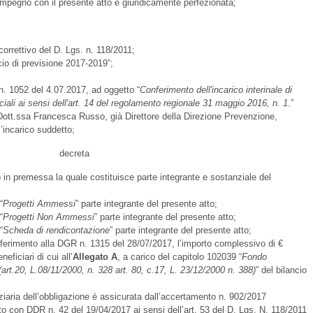
’impegno con il presente atto è giuridicamente perfezionata;
correttivo del D. Lgs. n. 118/2011;
cio di previsione 2017-2019”;
n. 1052 del 4.07.2017, ad oggetto “
Conferimento dell'incarico interinale di
ciali ai sensi dell'art. 14 del regolamento regionale 31 maggio 2016, n. 1
.”
a Dott.ssa Francesca Russo, già Direttore della Direzione Prevenzione,
l’incarico suddetto;
decreta
 in premessa la quale costituisce parte integrante e sostanziale del
“
Progetti Ammessi
” parte integrante del presente atto;
“
Progetti Non Ammessi
” parte integrante del presente atto;
“
Scheda di rendicontazione
” parte integrante del presente atto;
ferimento alla DGR n. 1315 del 28/07/2017, l’importo complessivo di €
eficiari di cui all’
Allegato
A
, a carico del capitolo 102039 “
Fondo
(art.20, L.08/11/2000, n. 328 art. 80, c.17, L. 23/12/2000 n. 388)
” del bilancio
nziaria dell’obbligazione è assicurata dall’accertamento n. 902/2017
to con DDR n. 42 del 19/04/2017 ai sensi dell’art. 53 del D. Lgs. N. 118/2011