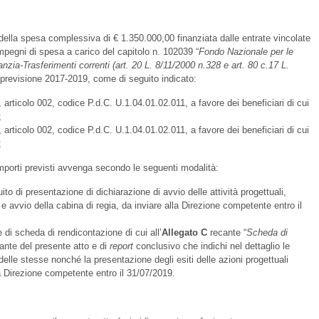
a della spesa complessiva di € 1.350.000,00 finanziata dalle entrate vincolate
pegni di spesa a carico del capitolo n. 102039 “
Fondo Nazionale per le
fanzia-Trasferimenti correnti (art. 20 L. 8/11/2000 n.328 e art. 80 c.17 L.
i previsione 2017-2019, come di seguito indicato:
articolo 002, codice P.d.C. U.1.04.01.02.011, a favore dei beneficiari di cui
;
articolo 002, codice P.d.C. U.1.04.01.02.011, a favore dei beneficiari di cui
;
importi previsti avvenga secondo le seguenti modalità:
ito di presentazione di dichiarazione di avvio delle attività progettuali,
 e avvio della cabina di regia, da inviare alla Direzione competente entro il
di scheda di rendicontazione di cui all’
Allegato
C
recante “
Scheda di
rante del presente atto e di
report
conclusivo che indichi nel dettaglio le
 delle stesse nonché la presentazione degli esiti delle azioni progettuali
la Direzione competente entro il 31/07/2019.