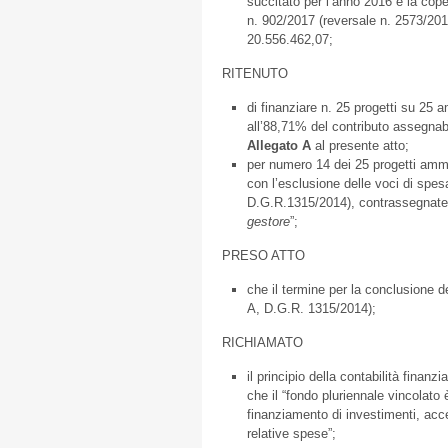
succitato per l’anno 2016 e la cope
n. 902/2017 (reversale n. 2573/201
20.556.462,07;
RITENUTO
di finanziare n. 25 progetti su 25 
all’88,71% del contributo assegnab
Allegato
A
al presente atto;
per numero 14 dei 25 progetti amme
con l’esclusione delle voci di spes
D.G.R.1315/2014), contrassegnate 
gestore
”;
PRESO ATTO
che il termine per la conclusione de
A, D.G.R. 1315/2014);
RICHIAMATO
il principio della contabilità finanzi
che il “fondo pluriennale vincolato 
finanziamento di investimenti, acce
relative spese”;