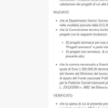
valutazione dei progetti di cui alla
RILEVATO
che al Dipartimento Servizi Sociosan
nelle modalità previste dalla D.G.R
che la Commissione tecnica riunita
progetti con le seguenti risultanze:
25 progetti ammessi per una so
“
Progetti ammessi
” e parte in
15 progetti non ammessi, di cui
presente atto;
che la somma necessaria a finanzi
quota di Euro 1.350.000,00 destinat
del Veneto dal Ministero del lavoro 
di riparto del Fondo nazionale Poli
per le Politiche Sociali-Interventi p
L. 23/12/2000 n. 388)
” del Bilanci
VERIFICATO
che la spesa di cui al presente pro