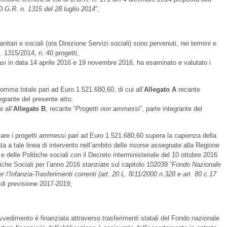
 D.G.R. n. 1315 del 28 luglio 2014
”;
itari e sociali (ora Direzione Servizi sociali) sono pervenuti, nei termini e
. 1315/2014, n. 40 progetti;
si in data 14 aprile 2016 e 19 novembre 2016, ha esaminato e valutato i
mma totale pari ad Euro 1.521.680,60, di cui all’
Allegato
A
recante
tegrante del presente atto;
 all’
Allegato
B
, recante “
Progetti non ammessi
”, parte integrante del
are i progetti ammessi pari ad Euro 1.521.680,60 supera la capienza della
a a tale linea di intervento nell’ambito delle risorse assegnate alla Regione
e delle Politiche sociali con il Decreto interministeriale del 10 ottobre 2016
tiche Sociali per l’anno 2016 stanziate sul capitolo 102039 “
Fondo Nazionale
er l’Infanzia-Trasferimenti correnti (art. 20 L. 8/11/2000 n.328 e art. 80 c.17
o di previsione 2017-2019;
vvedimento è finanziata attraverso trasferimenti statali del Fondo nazionale