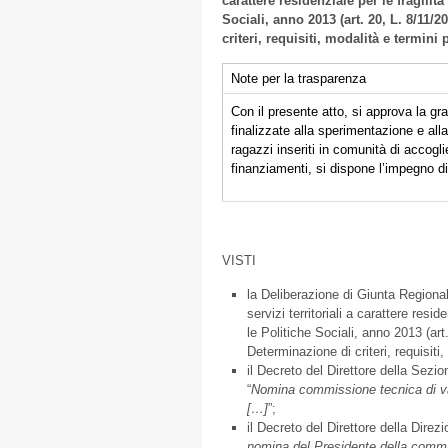
carattere residenziale per le fragili
Sociali, anno 2013 (art. 20, L. 8/11/2
criteri, requisiti, modalità e termini
Note per la trasparenza
Con il presente atto, si approva la gr
finalizzate alla sperimentazione e a
ragazzi inseriti in comunità di accogl
finanziamenti, si dispone l’impegno d
VISTI
la Deliberazione di Giunta Regional
servizi territoriali a carattere res
le Politiche Sociali, anno 2013 (art
Determinazione di criteri, requisiti
il Decreto del Direttore della Sezi
“
Nomina commissione tecnica di valu
[…]
”;
il Decreto del Direttore della Direz
nomina del Presidente della commis