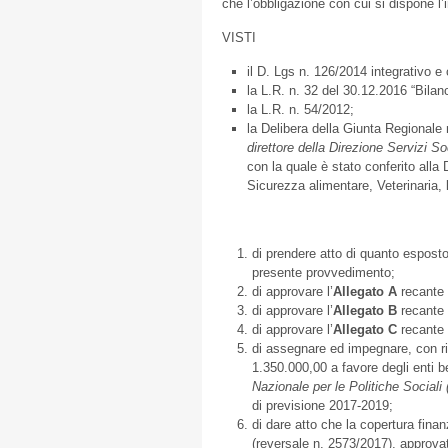
che l’obbligazione con cui si dispone l
VISTI
il D. Lgs n. 126/2014 integrativo e 
la L.R. n. 32 del 30.12.2016 “Bilan
la L.R. n. 54/2012;
la Delibera della Giunta Regionale 
direttore della Direzione Servizi So
con la quale è stato conferito all
Sicurezza alimentare, Veterinaria, 
di prendere atto di quanto esposto
presente provvedimento;
di approvare l’
Allegato
A
recante 
di approvare l’
Allegato
B
recante 
di approvare l’
Allegato
C
recante 
di assegnare ed impegnare, con ri
1.350.000,00 a favore degli enti ben
Nazionale per le Politiche Sociali 
di previsione 2017-2019;
di dare atto che la copertura fina
(reversale n. 2573/2017), approva