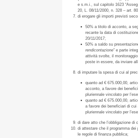
e s.m.i., sul capitolo 1623 “Assegn
20, L. 08/11/2000, n. 328 – art. 80
di erogare gli importi previsti sec
50% a titolo di acconto, a segu
recante la data di costituzion
20/11/2017;
50% a saldo su presentazione 
rendicontazione
” e parte inte
attività svolte, il monitoraggi
poste in essere, da inviare a
di imputare la spesa di cui al pr
quanto ad € 675.000,00, artic
acconto, a favore dei beneficia
pluriennale vincolato per l’es
quanto ad € 675.000,00, artic
a favore dei beneficiari di cui
pluriennale vincolato per l’es
di dare atto che l’obbligazione di
di attestare che il programma dei
le regole di finanza pubblica;