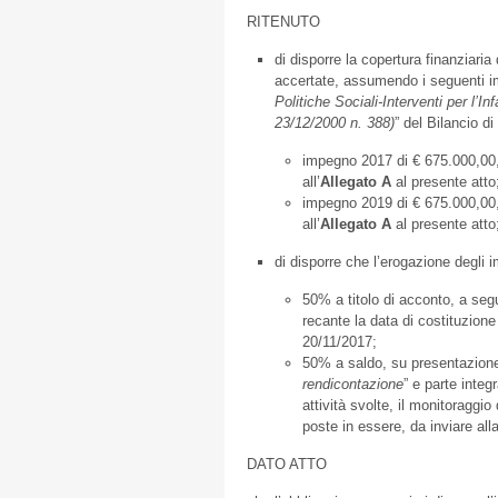
RITENUTO
di disporre la copertura finanziari
accertate, assumendo i seguenti im
Politiche Sociali-Interventi per l’In
23/12/2000 n. 388)
” del Bilancio d
impegno 2017 di € 675.000,00, 
all’
A
llegato
A
al presente atto
impegno 2019 di € 675.000,00, 
all’
A
llegato
A
al presente atto
di disporre che l’erogazione degli 
50% a titolo di acconto, a segu
recante la data di costituzione
20/11/2017;
50% a saldo, su presentazione 
rendicontazione
” e parte integ
attività svolte, il monitoraggio
poste in essere, da inviare al
DATO ATTO