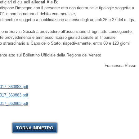
eficiari di cui agli
allegati
A
e
B
;
 dispone l’impegno con il presente atto non rientra nelle tipologie soggette a
 2011 e non ha natura di debito commerciale;
dimento è soggetto a pubblicazione ai sensi degli articoli 26 e 27 del d. lgs.
rezione Servizi Sociali a provvedere all’assunzione di ogni atto conseguente;
nte provvedimento è ammesso ricorso giurisdizionale al Tribunale
 straordinario al Capo dello Stato, rispettivamente, entro 60 e 120 giorni
ente atto sul Bollettino Ufficiale della Regione del Veneto
Francesca Russo
017_360883.pdf
017_360883.pdf
017_360883.pdf
TORNA INDIETRO