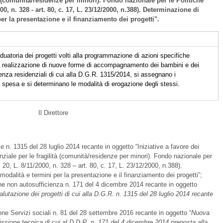
tà (comunità/residenze per minori). Fondo nazionale per le Politiche
000, n. 328 - art. 80, c. 17, L. 23/12/2000, n.388). Determinazione di
 per la presentazione e il finanziamento dei progetti".
aduatoria dei progetti volti alla programmazione di azioni specifiche
lla realizzazione di nuove forme di accompagnamento dei bambini e dei
ienza residenziali di cui alla D.G.R. 1315/2014, si assegnano i
i spesa e si determinano le modalità di erogazione degli stessi.
Il Direttore
e n. 1315 del 28 luglio 2014 recante in oggetto “Iniziative a favore dei
idenziale per le fragilità (comunità/residenze per minori). Fondo nazionale per
. 20, L. 8/11/2000, n. 328 – art. 80, c. 17, L. 23/12/2000, n.388).
, modalità e termini per la presentazione e il finanziamento dei progetti”;
one non autosufficienza n. 171 del 4 dicembre 2014 recante in oggetto
tazione dei progetti di cui alla D.G.R. n. 1315 del 28 luglio 2014 recante
ione Servizi sociali n. 81 del 28 settembre 2016 recante in oggetto “
Nuova
sione tecnica di cui al D.D.R. n. 171 del 4 dicembre 2014 preposta alla