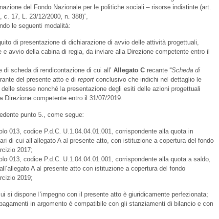
azione del Fondo Nazionale per le politiche sociali – risorse indistinte (art.
, c. 17, L. 23/12/2000, n. 388)”,
ondo le seguenti modalità:
ito di presentazione di dichiarazione di avvio delle attività progettuali,
e e avvio della cabina di regia, da inviare alla Direzione competente entro il
di scheda di rendicontazione di cui all’
Allegato
C
recante “
Scheda di
grante del presente atto e di
report
conclusivo che indichi nel dettaglio le
o delle stesse nonché la presentazione degli esiti delle azioni progettuali
lla Direzione competente entro il 31/07/2019.
ecedente punto 5., come segue:
olo 013, codice P.d.C. U.1.04.04.01.001, corrispondente alla quota in
ri di cui all’allegato A al presente atto, con istituzione a copertura del fondo
ercizio 2017;
olo 013, codice P.d.C. U.1.04.04.01.001, corrispondente alla quota a saldo,
 all’allegato A al presente atto con istituzione a copertura del fondo
ercizio 2019;
 cui si dispone l’impegno con il presente atto è giuridicamente perfezionata;
 pagamenti in argomento è compatibile con gli stanziamenti di bilancio e con