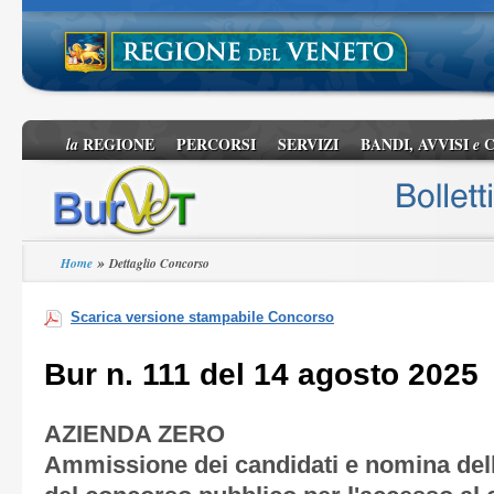
REGIONE
PERCORSI
SERVIZI
BANDI, AVVISI
C
la
e
»
Home
Dettaglio Concorso
Scarica versione stampabile Concorso
Bur n. 111 del 14 agosto 2025
AZIENDA ZERO
Ammissione dei candidati e nomina de