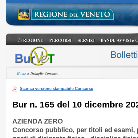
REGIONE
PERCORSI
SERVIZI
BANDI, AVVISI
C
la
e
»
Home
Dettaglio Concorso
Scarica versione stampabile Concorso
Bur n. 165 del 10 dicembre 20
AZIENDA ZERO
Concorso pubblico, per titoli ed esami, p