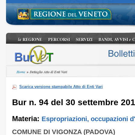
REGIONE
PERCORSI
SERVIZI
BANDI, AVVISI
C
la
e
»
Home
Dettaglio Atto di Enti Vari
Scarica versione stampabile Atto di Enti Vari
Bur n. 94 del 30 settembre 20
Materia:
Espropriazioni, occupazioni d
COMUNE DI VIGONZA (PADOVA)