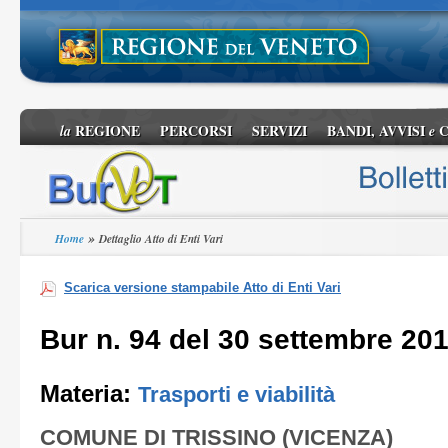
REGIONE
PERCORSI
SERVIZI
BANDI, AVVISI
C
la
e
»
Home
Dettaglio Atto di Enti Vari
Scarica versione stampabile Atto di Enti Vari
Bur n. 94 del 30 settembre 20
Materia:
Trasporti e viabilità
COMUNE DI TRISSINO (VICENZA)