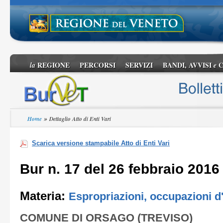
REGIONE
PERCORSI
SERVIZI
BANDI, AVVISI
C
la
e
»
Home
Dettaglio Atto di Enti Vari
Scarica versione stampabile Atto di Enti Vari
Bur n. 17 del 26 febbraio 2016
Materia:
Espropriazioni, occupazioni d
COMUNE DI ORSAGO (TREVISO)