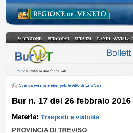
REGIONE
PERCORSI
SERVIZI
BANDI, AVVISI
C
la
e
»
Home
Dettaglio Atto di Enti Vari
Scarica versione stampabile Atto di Enti Vari
Bur n. 17 del 26 febbraio 2016
Materia:
Trasporti e viabilità
PROVINCIA DI TREVISO