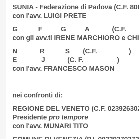
SUNIA - Federazione di Padova
(C.F. 8
con l'avv. LUIGI PRETE
G F G A
(C.F.
con gli avv.ti IRENE MARCHIORO e 
N R S
(C.F. )
E J
(C. F. )
con l'avv. FRANCESCO MASON
nei confronti di:
REGIONE DEL VENETO
(C.F. 023926302
Presidente
pro tempore
con l'avv. MUNARI TITO