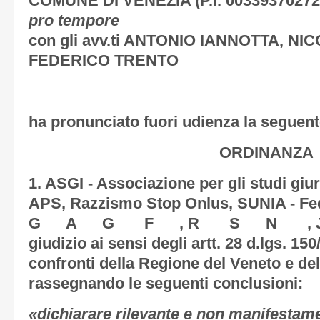
COMUNE DI VENEZIA
(P.I. 00339370272
pro tempore
con gli avv.ti ANTONIO IANNOTTA, N
FEDERICO TRENTO
ha pronunciato fuori udienza la seguen
ORDINANZA
1.
ASGI - Associazione per gli studi giur
APS, Razzismo Stop Onlus, SUNIA - Fe
G A G F , R S N , J E 
giudizio ai sensi degli artt. 28 d.lgs. 150
confronti della Regione del Veneto e d
rassegnando le seguenti conclusioni:
«dichiarare rilevante e non manifestame