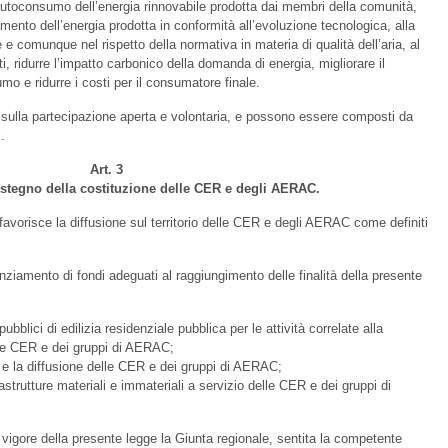
utoconsumo dell’energia rinnovabile prodotta dai membri della comunità,
nto dell’energia prodotta in conformità all’evoluzione tecnologica, alla
e comunque nel rispetto della normativa in materia di qualità dell’aria, al
eti, ridurre l’impatto carbonico della domanda di energia, migliorare il
o e ridurre i costi per il consumatore finale.
lla partecipazione aperta e volontaria, e possono essere composti da
.
Art. 3
tegno della costituzione delle CER e degli AERAC.
orisce la diffusione sul territorio delle CER e degli AERAC come definiti
ziamento di fondi adeguati al raggiungimento delle finalità della presente
bblici di edilizia residenziale pubblica per le attività correlate alla
elle CER e dei gruppi di AERAC;
e e la diffusione delle CER e dei gruppi di AERAC;
rastrutture materiali e immateriali a servizio delle CER e dei gruppi di
 vigore della presente legge la Giunta regionale, sentita la competente