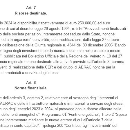
Art. 7
Risorse destinate.
io 2024 le disponibilità rispettivamente di euro 250.000,00 ed euro
one di cui al decreto legge 29 agosto 1994, n. 516 “Provvedimenti finalizzati
to delle società per azioni interamente possedute dallo Stato, nonché
M ed altri organismi” convertito, con modificazioni, dalla legge 27 ottobre
la deliberazione della Giunta regionale n. 4344 del 30 dicembre 2005 “Bando
stegno degli investimenti per la ricerca industriale nelle piccole e medie
, pubblicata nel Bollettino Ufficiale della Regione del Veneto n. 10 del 27
ncio regionale e sono destinate alle attività previste dall’articolo 3, comma
rventi di realizzazione delle CER e dei gruppi di AERAC nonché per la
 e immateriali a servizio degli stessi.
Art. 8
Norma finanziaria.
e dell’articolo 3, comma 2, relativamente al sostegno degli interventi di
AERAC e delle infrastrutture materiali e immateriali a servizio degli stessi,
cuno degli esercizi 2023 e 2024, si provvede con le risorse allocate nella
 delle fonti energetiche”, Programma 01 “Fonti energetiche”, Titolo 2 “Spese
iene incrementata mediante le nuove entrate di cui all’articolo 7 della
trate in conto capitale”, Tipologia 200 “Contributi agli investimenti” del