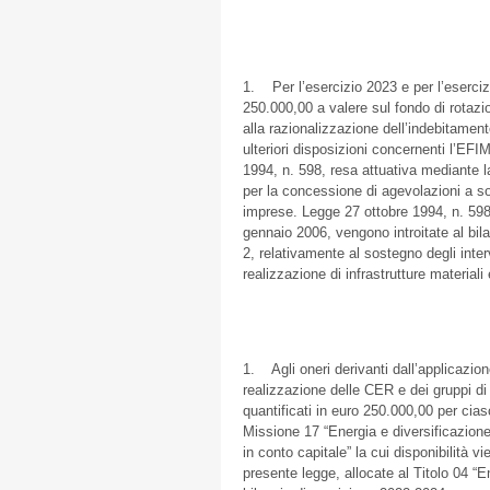
1. Per l’esercizio 2023 e per l’eserciz
250.000,00 a valere sul fondo di rotazi
alla razionalizzazione dell’indebitamen
ulteriori disposizioni concernenti l’EFI
1994, n. 598, resa attuativa mediante 
per la concessione di agevolazioni a so
imprese. Legge 27 ottobre 1994, n. 598”
gennaio 2006, vengono introitate al bila
2, relativamente al sostegno degli inte
realizzazione di infrastrutture materiali
1. Agli oneri derivanti dall’applicazion
realizzazione delle CER e dei gruppi di 
quantificati in euro 250.000,00 per cias
Missione 17 “Energia e diversificazione
in conto capitale” la cui disponibilità v
presente legge, allocate al Titolo 04 “En