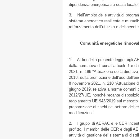
dipendenza energetica su scala locale.
3. Nell’ambito delle attività di progra
sistema energetico resiliente e mutuali
rafforzamento dell’utilizzo e dell’accett
Comunità energetiche rinnovab
1. Ai fini della presente legge, agli A
dalla normativa di cui all’articolo 1 e d
2021, n. 199 “Attuazione della direttiv
2018, sulla promozione dell’uso dell’ene
8 novembre 2021, n. 210 “Attuazione de
giugno 2019, relativa a norme comuni per
2012/27/UE, nonché recante disposizion
regolamento UE 943/2019 sul mercato in
preparazione ai rischi nel settore dell’
modificazioni.
2. I gruppi di AERAC e le CER incentran
profitto. I membri delle CER e degli AE
attività di gestione del sistema di distri