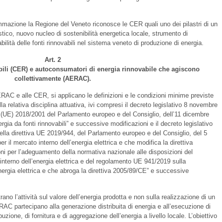
mmazione la Regione del Veneto riconosce le CER quali uno dei pilastri di un
stico, nuovo nucleo di sostenibilità energetica locale, strumento di
abilità delle fonti rinnovabili nel sistema veneto di produzione di energia.
Art. 2
ili (CER) e autoconsumatori di energia rinnovabile che agiscono
collettivamente (AERAC).
ERAC e alle CER, si applicano le definizioni e le condizioni minime previste
alla relativa disciplina attuativa, ivi compresi il decreto legislativo 8 novembre
a (UE) 2018/2001 del Parlamento europeo e del Consiglio, dell’11 dicembre
rgia da fonti rinnovabili” e successive modificazioni e il decreto legislativo
lla direttiva UE 2019/944, del Parlamento europeo e del Consiglio, del 5
 il mercato interno dell’energia elettrica e che modifica la direttiva
i per l’adeguamento della normativa nazionale alle disposizioni del
terno dell’energia elettrica e del regolamento UE 941/2019 sulla
energia elettrica e che abroga la direttiva 2005/89/CE” e successive
o l’attività sul valore dell’energia prodotta e non sulla realizzazione di un
RAC partecipano alla generazione distribuita di energia e all’esecuzione di
buzione, di fornitura e di aggregazione dell’energia a livello locale. L’obiettivo