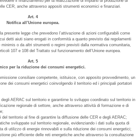
evedere il finanziamento per la realizzazione di impianti di produzione di
delle CER, anche attraverso appositi strumenti economici e finanziari.
Art. 4
Notifica all’Unione europea.
la presente legge che prevedono l’attivazione di azioni configurabili come
 cui detti aiuti siano erogati in conformità a quanto previsto dai regolamenti
 minimis o da altri strumenti o regimi previsti dalla normativa comunitaria,
articoli 107 e 108 del Trattato sul funzionamento dell’Unione europea.
Art. 5
nico per la riduzione dei consumi energetici.
missione consiliare competente, istituisce, con apposito provvedimento, un
ne dei consumi energetici coinvolgendo il territorio ed i principali portatori
 degli AERAC sul territorio e garantirne lo sviluppo coordinato sul territorio in
ficazione regionale di settore, anche attraverso attività di formazione e di
e;
i del territorio al fine di garantire la diffusione delle CER e degli AERAC;
atiche sviluppate sul territorio regionale, evidenziando i dati sulla quota di
 di utilizzo di energie rinnovabili e sulla riduzione dei consumi energetici;
stione più efficiente delle reti energetiche anche attraverso la consultazione