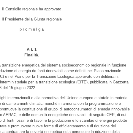
Il Consiglio regionale ha approvato
Il Presidente della Giunta regionale
p r o m u l g a
Art. 1
Finalità.
transizione energetica del sistema socioeconomico regionale in funzione
duzione di energia da fonti rinnovabili come definiti nel Piano nazionale
IEC) e nel Piano per la Transizione Ecologica approvato con delibera n.
nterministeriale per la transizione ecologica (CITE), pubblicata in Gazzetta
38 del 15 giugno 2022.
ghi internazionali e alla normativa dell’Unione europea e statale in materia
e e di cambiamenti climatici nonché in armonia con la programmazione e
, promuove la costituzione di gruppi di autoconsumatori di energia rinnovabile
to AERAC, e delle comunità energetiche rinnovabili, di seguito CER, di cui
izzo di fonti fossili e di favorire la produzione e lo scambio di energie prodotte
ntare e promuovere nuove forme di efficientamento e di riduzione dei
a contrastare la povertà energetica ed a perseguire la riduzione della