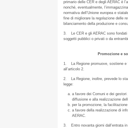
primario delle CER e degli AERAC è l’a
nonché, eventualmente, l’immagazziname
normativa dell’Unione europea e statale 
fine di migliorare la regolazione delle r
bilanciamento della produzione e consum
3. Le CER e gli AERAC sono fondati su
soggetti pubblici o privati o da entrambi
Promozione e sos
1. La Regione promuove, sostiene e fav
all’articolo 2.
2. La Regione, inoltre, prevede lo stan
legge:
a favore dei Comuni e dei gestori pu
diffusione e alla realizzazione d
per la promozione, la facilitazion
a favore della realizzazione di inf
AERAC.
3. Entro novanta giorni dall’entrata in