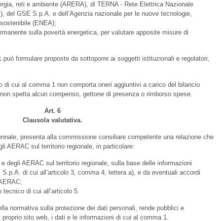
nergia, reti e ambiente (ARERA), di TERNA - Rete Elettrica Nazionale
, del GSE S.p.A. e dell’Agenzia nazionale per le nuove tecnologie,
 sostenibile (ENEA);
rmanente sulla povertà energetica, per valutare apposite misure di
può formulare proposte da sottoporre ai soggetti istituzionali e regolatori,
 di cui al comma 1 non comporta oneri aggiuntivi a carico del bilancio
i non spetta alcun compenso, gettone di presenza o rimborso spese.
Art. 6
Clausola valutativa.
nnale, presenta alla commissione consiliare competente una relazione che
li AERAC sul territorio regionale, in particolare:
 e degli AERAC sul territorio regionale, sulla base delle informazioni
 S.p.A. di cui all’articolo 3, comma 4, lettera a), e da eventuali accordi
i AERAC;
tecnico di cui all’articolo 5.
lla normativa sulla protezione dei dati personali, rende pubblici e
 proprio sito web, i dati e le informazioni di cui al comma 1.