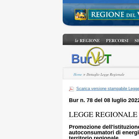
REGIONE
PERCORSI
S
la
»
Home
Dettaglio Legge Regionale
Scarica versione stampabile Legg
Bur n. 78 del 08 luglio 202
LEGGE REGIONALE n. 
Promozione dell'istituzion
autoconsumatori di energi
territorio regionale.