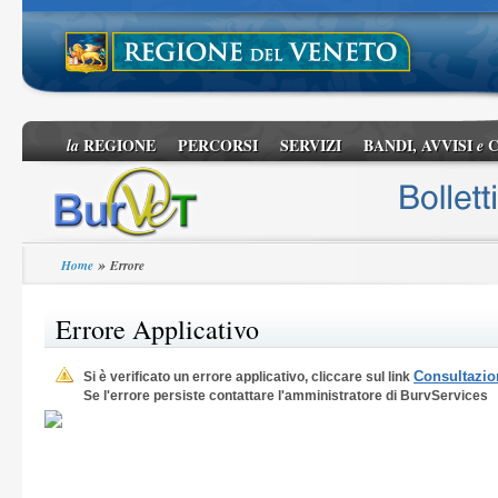
REGIONE
PERCORSI
SERVIZI
BANDI, AVVISI
C
la
e
»
Home
Errore
Errore Applicativo
Consultazion
Si è verificato un errore applicativo, cliccare sul link
Se l'errore persiste contattare l'amministratore di BurvServices