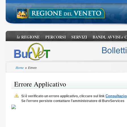
REGIONE
PERCORSI
SERVIZI
BANDI, AVVISI
C
la
e
»
Home
Errore
Errore Applicativo
Consultazion
Si è verificato un errore applicativo, cliccare sul link
Se l'errore persiste contattare l'amministratore di BurvServices