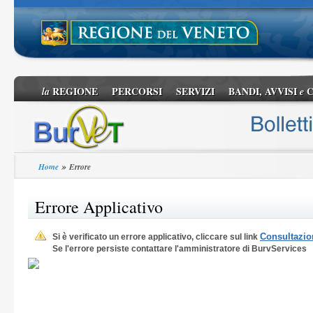
REGIONE
PERCORSI
SERVIZI
BANDI, AVVISI
C
la
e
»
Home
Errore
Errore Applicativo
Consultazion
Si è verificato un errore applicativo, cliccare sul link
Se l'errore persiste contattare l'amministratore di BurvServices