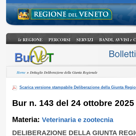
REGIONE
PERCORSI
SERVIZI
BANDI, AVVISI
C
la
e
»
Home
Dettaglio Deliberazione della Giunta Regionale
Scarica versione stampabile Deliberazione della Giunta Regio
Bur n. 143 del 24 ottobre 2025
Materia:
Veterinaria e zootecnia
DELIBERAZIONE DELLA GIUNTA REG