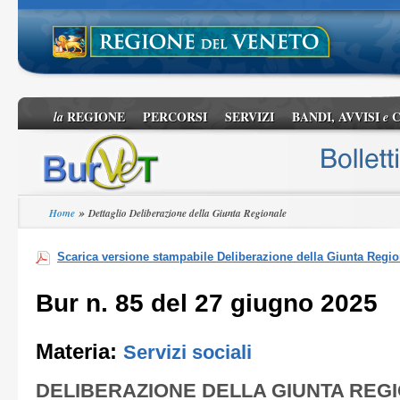
REGIONE
PERCORSI
SERVIZI
BANDI, AVVISI
C
la
e
»
Home
Dettaglio Deliberazione della Giunta Regionale
Scarica versione stampabile Deliberazione della Giunta Regio
Bur n. 85 del 27 giugno 2025
Materia:
Servizi sociali
DELIBERAZIONE DELLA GIUNTA REG