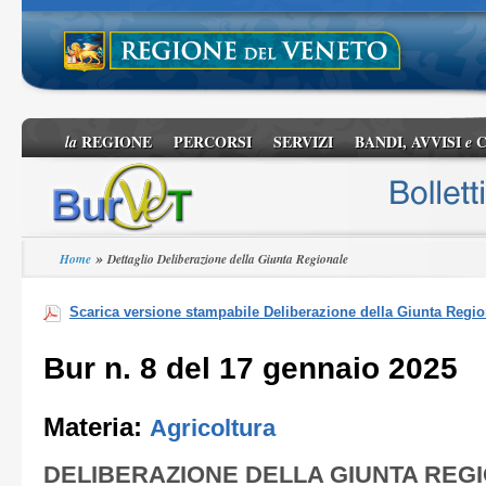
REGIONE
PERCORSI
SERVIZI
BANDI, AVVISI
C
la
e
»
Home
Dettaglio Deliberazione della Giunta Regionale
Scarica versione stampabile Deliberazione della Giunta Regio
Bur n. 8 del 17 gennaio 2025
Materia:
Agricoltura
DELIBERAZIONE DELLA GIUNTA REG