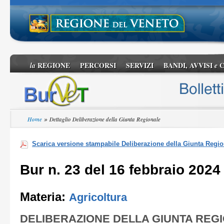
REGIONE
PERCORSI
SERVIZI
BANDI, AVVISI
C
la
e
»
Home
Dettaglio Deliberazione della Giunta Regionale
Scarica versione stampabile Deliberazione della Giunta Regio
Bur n. 23 del 16 febbraio 2024
Materia:
Agricoltura
DELIBERAZIONE DELLA GIUNTA REG