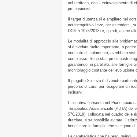
nel territorio, con il coinvolgimento di 
professionisti.
Il target d’utenza si è ampliato nel cor
neurocognitivo lieve, per estendersi, 
DGR n.1975/2018) e, quindi, anche all
Le modalità di approccio alle problemati
si è rivelata molto importante, a partir
contesto di isolamento, avrebbero visto 
complesso. Sono stati predisposti progr
garantendo, in parallelo, alle famiglie 
monitoraggio costante dell’evoluzione del
Il progetto Sollievo è divenuto parte in
percorso di cura, per recuperare un ruol
inclusivi.
L’iniziativa è inserita nel Piano socio 
Terapeutico Assistenziale (PDTA) del
570/2019), collocata nel quadro delle r
ritardare, e se possibile evitare, l’ist
beneficiare le famiglie che scelgono di 
La caratteristica che ha reso, quindi, i