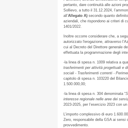
pertanto, dare continuità alle azioni pro
Sollievo, a tutto il 31.12.2024, l’ammon
all’
Allegato A)
secondo quanto definito
aziendali, che rispondono ai criteri di
1401/2022.
Inoltre occorre considerare che, a seg
autorizzato l'erogazione, attraverso l’
cui al Decreto del Direttore generale d
effettuata la programmazione degli interv
-la linea di spesa n. 1009 relativa a q
trasferimenti per attività progettuali e d
sociali - Trasferimenti correnti - Perime
capitolo di spesa n. 103220 del Bilanci
1.500.000,00;
-la linea di spesa n. 304 denominata “
S
interesse regionale nelle aree dei serviz
2023-2025, per l’esercizio 2023 con un
L’importo complessivo di euro 1.600.00
Zero, responsabile della GSA ai sensi d
provvedimento.