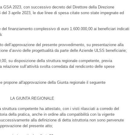
pesa GSA 2023, con successivo decreto del Direttore della Direzione
el 3 aprile 2023, le due linee di spesa citate sono state impegnate ed
 del finanziamento complessivo di euro 1.600.000,00 ai beneficiari indicati
à:
ito dell’approvazione del presente provvedimento, su presentazione alla
zione d’avvio delle progettualità da parte delle Aziende ULSS beneficiarie;
,00, su disposizione della struttura regionale competente, previa
a relazione sull’attività svolta corredata dal rendiconto delle spese
e e propone all'approvazione della Giunta regionale il seguente
LA GIUNTA REGIONALE
a struttura competente ha attestato, con i visti rilasciati a corredo del
toria della pratica, anche in ordine alla compatibilità con la vigente
 successivamente alla definizione di detta istruttoria non sono pervenute
'approvazione del presente atto;