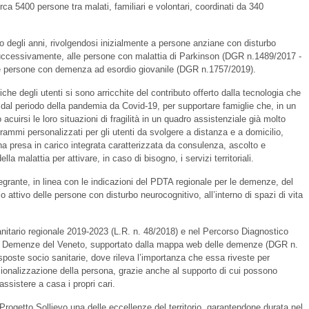
circa 5400 persone tra malati, familiari e volontari, coordinati da 340
so degli anni, rivolgendosi inizialmente a persone anziane con disturbo
successivamente, alle persone con malattia di Parkinson (DGR n.1489/2017 -
e persone con demenza ad esordio giovanile (DGR n.1757/2019).
che degli utenti si sono arricchite del contributo offerto dalla tecnologia che
e dal periodo della pandemia da Covid-19, per supportare famiglie che, in un
acuirsi le loro situazioni di fragilità in un quadro assistenziale già molto
ammi personalizzati per gli utenti da svolgere a distanza e a domicilio,
una presa in carico integrata caratterizzata da consulenza, ascolto e
la malattia per attivare, in caso di bisogno, i servizi territoriali.
tegrante, in linea con le indicazioni del PDTA regionale per le demenze, del
o attivo delle persone con disturbo neurocognitivo, all’interno di spazi di vita
sanitario regionale 2019-2023 (L.R. n. 48/2018) e nel Percorso Diagnostico
le Demenze del Veneto, supportato dalla mappa web delle demenze (DGR n.
isposte socio sanitarie, dove rileva l’importanza che essa riveste per
ituzionalizzazione della persona, grazie anche al supporto di cui possono
assistere a casa i propri cari.
l Progetto Sollievo una delle eccellenze del territorio, garantendone durata nel