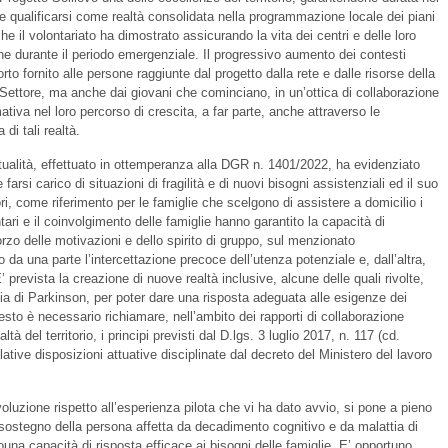
 qualificarsi come realtà consolidata nella programmazione locale dei piani
e il volontariato ha dimostrato assicurando la vita dei centri e delle loro
 che durante il periodo emergenziale. Il progressivo aumento dei contesti
rto fornito alle persone raggiunte dal progetto dalla rete e dalle risorse della
o Settore, ma anche dai giovani che cominciano, in un’ottica di collaborazione
tiva nel loro percorso di crescita, a far parte, anche attraverso le
 di tali realtà.
tualità, effettuato in ottemperanza alla DGR n. 1401/2022, ha evidenziato
e farsi carico di situazioni di fragilità e di nuovi bisogni assistenziali ed il suo
tori, come riferimento per le famiglie che scelgono di assistere a domicilio i
tari e il coinvolgimento delle famiglie hanno garantito la capacità di
forzo delle motivazioni e dello spirito di gruppo, sul menzionato
da una parte l’intercettazione precoce dell’utenza potenziale e, dall’altra,
 prevista la creazione di nuove realtà inclusive, alcune delle quali rivolte,
tia di Parkinson, per poter dare una risposta adeguata alle esigenze dei
ntesto è necessario richiamare, nell’ambito dei rapporti di collaborazione
à del territorio, i principi previsti dal D.lgs. 3 luglio 2017, n. 117 (cd.
ative disposizioni attuative disciplinate dal decreto del Ministero del lavoro
evoluzione rispetto all’esperienza pilota che vi ha dato avvio, si pone a pieno
a sostegno della persona affetta da decadimento cognitivo e da malattia di
a capacità di risposta efficace ai bisogni delle famiglie. E’ opportuno,