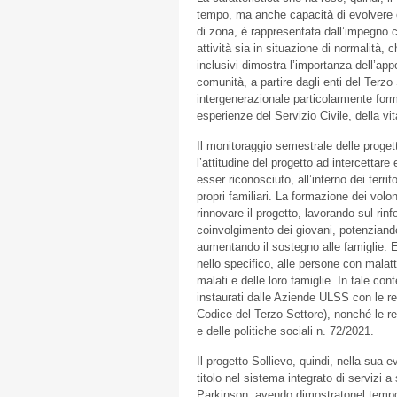
tempo, ma anche capacità di evolvere e
di zona, è rappresentata dall’impegno ch
attività sia in situazione di normalità,
inclusivi dimostra l’importanza dell’appo
comunità, a partire dagli enti del Terz
intergenerazionale particolarmente forma
esperienze del Servizio Civile, della vita
Il monitoraggio semestrale delle proget
l’attitudine del progetto ad intercettare 
esser riconosciuto, all’interno dei terri
propri familiari. La formazione dei volon
rinnovare il progetto, lavorando sul rin
coinvolgimento dei giovani, potenziando 
aumentando il sostegno alle famiglie. E’
nello specifico, alle persone con malat
malati e delle loro famiglie. In tale co
instaurati dalle Aziende ULSS con le realt
Codice del Terzo Settore), nonché le rel
e delle politiche sociali n. 72/2021.
Il progetto Sollievo, quindi, nella sua 
titolo nel sistema integrato di servizi 
Parkinson, avendo dimostratonel tempoun