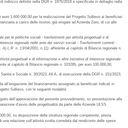
 di indirizzo definite nella DGR n. 1975/2018 e specificate in dettaglio nella
 euro 1.600.000,00 per la realizzazione del Progetto Sollievo ai beneficiari
inanziaria a carico delle risorse, già erogate ad Azienda Zero, di cui alle
e per le politiche sociali - trasferimenti per attività progettuali e di
nteresse regionale nelle aree dei servizi sociali - Trasferimenti correnti -
t. A) L.R. n. 13/04/2001, n.11)
, afferente al capitolo di Bilancio regionale n.
ttività progettuali e di informazione e altre iniziative di interesse regionale
rente al capitolo di Bilancio regionale n. 103285, per euro 100.000,00,
a Sanità e Sociale n. 30/2023, All.A, di esecuzione della DGR n. 151/2023;
a all’erogazione del finanziamento assegnato ai beneficiari indicati in
ogetto Sollievo, con le seguenti modalità:
guito dell’approvazione del presente provvedimento, su presentazione alla
hiarazione d’avvio delle progettualità da parte delle Aziende ULSS
000,00, su disposizione della struttura regionale competente, previa
i una relazione sull’attività svolta corredata dal rendiconto delle spese