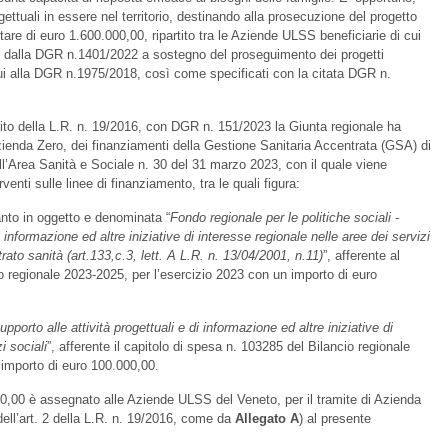
gettuali in essere nel territorio, destinando alla prosecuzione del progetto
tare di euro 1.600.000,00, ripartito tra le Aziende ULSS beneficiarie di cui
 dalla DGR n.1401/2022 a sostegno del proseguimento dei progetti
 cui alla DGR n.1975/2018, così come specificati con la citata DGR n.
uito della L.R. n. 19/2016, con DGR n. 151/2023 la Giunta regionale ha
Azienda Zero, dei finanziamenti della Gestione Sanitaria Accentrata (GSA) di
ell’Area Sanità e Sociale n. 30 del 31 marzo 2023, con il quale viene
enti sulle linee di finanziamento, tra le quali figura:
uanto in oggetto e denominata “
Fondo regionale per le politiche sociali -
i informazione ed altre iniziative di interesse regionale nelle aree dei servizi
trato sanità (art.133,c.3, lett. A L.R. n. 13/04/2001, n.11)
”, afferente al
o regionale 2023-2025, per l’esercizio 2023 con un importo di euro
upporto alle attività progettuali e di informazione ed altre iniziative di
i sociali
”, afferente il capitolo di spesa n. 103285 del Bilancio regionale
 importo di euro 100.000,00.
0,00 è assegnato alle Aziende ULSS del Veneto, per il tramite di Azienda
ell’art. 2 della L.R. n. 19/2016, come da
Allegato A
) al presente