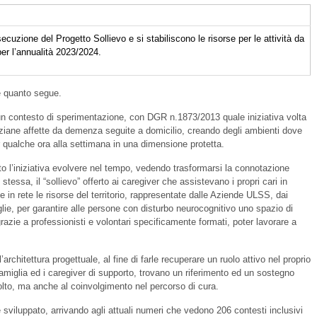
ecuzione del Progetto Sollievo e si stabiliscono le risorse per le attività da
e per l’annualità 2023/2024.
e quanto segue.
n un contesto di sperimentazione, con DGR n.1873/2013 quale iniziativa volta
ziane affette da demenza seguite a domicilio, creando degli ambienti dove
r qualche ora alla settimana in una dimensione protetta.
visto l’iniziativa evolvere nel tempo, vedendo trasformarsi la connotazione
tessa, il “sollievo” offerto ai caregiver che assistevano i propri cari in
 in rete le risorse del territorio, rappresentate dalle Aziende ULSS, dai
lie, per garantire alle persone con disturbo neurocognitivo uno spazio di
azie a professionisti e volontari specificamente formati, poter lavorare a
’architettura progettuale, al fine di farle recuperare un ruolo attivo nel proprio
famiglia ed i caregiver di supporto, trovano un riferimento ed un sostegno
olto, ma anche al coinvolgimento nel percorso di cura.
 sviluppato, arrivando agli attuali numeri che vedono 206 contesti inclusivi