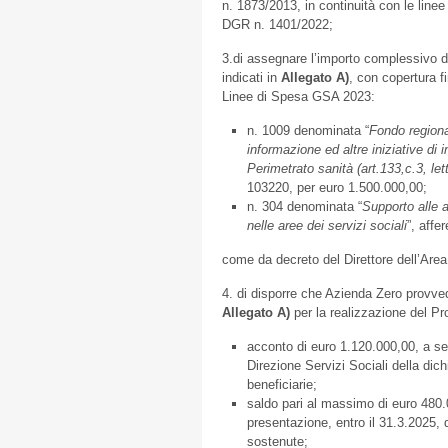
n. 1873/2013, in continuità con le linee
DGR n. 1401/2022;
3.di assegnare l’importo complessivo di
indicati in
Allegato A)
, con copertura f
Linee di Spesa GSA 2023:
n. 1009 denominata “
Fondo regional
informazione ed altre iniziative di i
Perimetrato sanità (art.133,c.3, let
103220, per euro 1.500.000,00;
n. 304 denominata “
Supporto alle a
nelle aree dei servizi sociali
”, affe
come da decreto del Direttore dell’Are
4. di disporre che Azienda Zero provved
Allegato A)
per la realizzazione del Pr
acconto di euro 1.120.000,00, a se
Direzione Servizi Sociali della dic
beneficiarie;
saldo pari al massimo di euro 480.
presentazione, entro il 31.3.2025, d
sostenute;