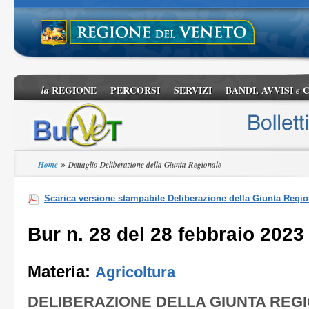
REGIONE
PERCORSI
SERVIZI
BANDI, AVVISI
C
la
e
»
Home
Dettaglio Deliberazione della Giunta Regionale
Scarica versione stampabile Deliberazione della Giunta Regio
Bur n. 28 del 28 febbraio 2023
Materia:
Agricoltura
DELIBERAZIONE DELLA GIUNTA REG