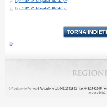
Dgr_1312_22_AllegatoB_487947.pdf
Dgr_1312_22_AllegatoC_487947.pdf
TORNA INDIE
©
Regione del Veneto
| Redazione tel. 041/2792862 - fax 041/2792905 - em
accessibilità