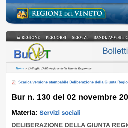
REGIONE
PERCORSI
SERVIZI
BANDI, AVVISI
C
la
e
»
Home
Dettaglio Deliberazione della Giunta Regionale
Scarica versione stampabile Deliberazione della Giunta Regio
Bur n. 130 del 02 novembre 2
Materia:
Servizi sociali
DELIBERAZIONE DELLA GIUNTA REG