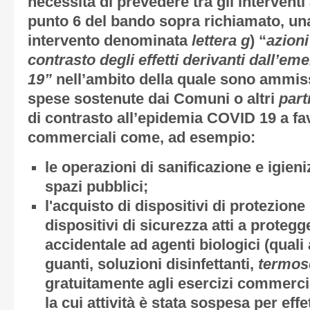
necessità di prevedere tra gli interventi 
punto 6 del bando sopra richiamato, una 
intervento denominata
lettera g
) “
azioni
contrasto degli effetti derivanti dall’e
19”
nell’ambito della quale sono ammiss
spese sostenute dai Comuni o altri
part
di contrasto all’epidemia COVID 19 a fav
commerciali come, ad esempio:
le operazioni di sanificazione e igien
spazi pubblici;
l'acquisto di dispositivi di protezione 
dispositivi di sicurezza atti a proteg
accidentale ad agenti biologici (qua
guanti, soluzioni disinfettanti,
termos
gratuitamente agli esercizi commercial
la cui attività è stata sospesa per eff