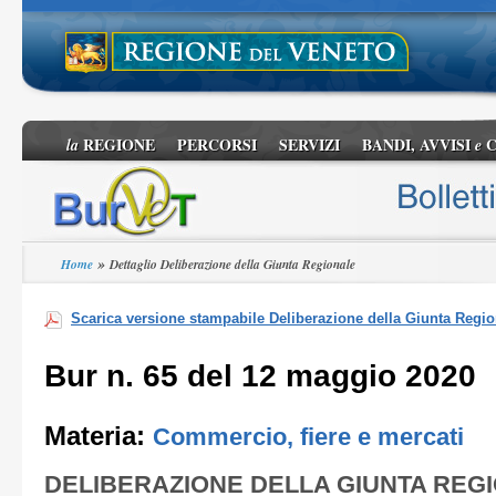
REGIONE
PERCORSI
SERVIZI
BANDI, AVVISI
C
la
e
»
Home
Dettaglio Deliberazione della Giunta Regionale
Scarica versione stampabile Deliberazione della Giunta Regio
Bur n. 65 del 12 maggio 2020
Materia:
Commercio, fiere e mercati
DELIBERAZIONE DELLA GIUNTA REG