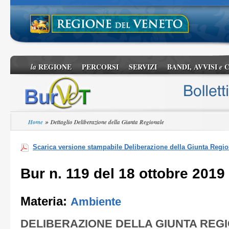
REGIONE
PERCORSI
SERVIZI
BANDI, AVVISI
C
la
e
»
Home
Dettaglio Deliberazione della Giunta Regionale
Scarica versione stampabile Deliberazione della Giunta Regio
Bur n. 119 del 18 ottobre 2019
Materia:
Ambiente
DELIBERAZIONE DELLA GIUNTA REG